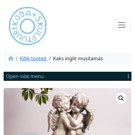
Kõik tooted
Kaks inglit musitamas
Open side menu