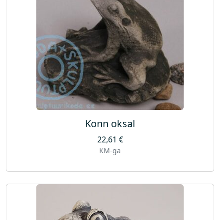
Konn oksal
22,61
€
KM-ga