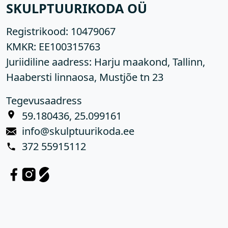
SKULPTUURIKODA OÜ
Registrikood:
10479067
KMKR:
EE100315763
Juriidiline aadress: Harju maakond, Tallinn,
Haabersti linnaosa, Mustjõe tn 23
Tegevusaadress
59.180436, 25.099161
info@skulptuurikoda.ee
372 55915112