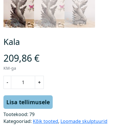
Kala
209,86
€
KM-ga
K
-
+
a
l
a
Lisa tellimusele
k
o
Tootekood:
79
g
Kategooriad:
Kõik tooted
,
Loomade skulptuurid
u