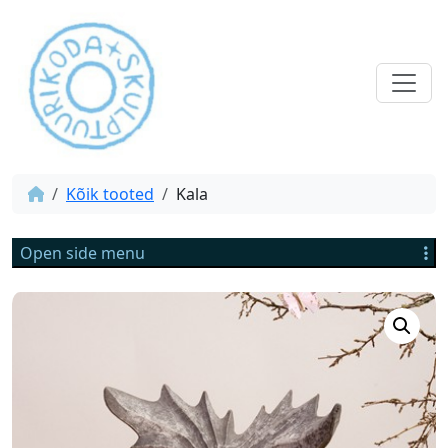
Kõik tooted
Kala
Open side menu