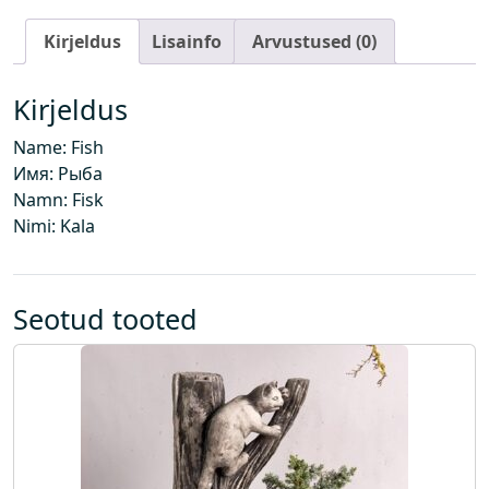
s
Kirjeldus
Lisainfo
Arvustused (0)
Kirjeldus
Name: Fish
Имя: Рыба
Namn: Fisk
Nimi: Kala
Seotud tooted