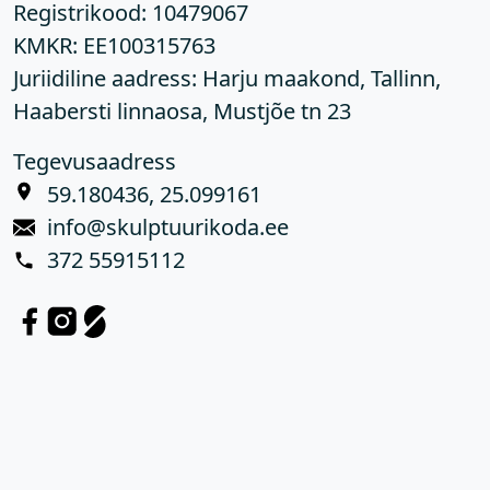
Registrikood:
10479067
KMKR:
EE100315763
Juriidiline aadress: Harju maakond, Tallinn,
Haabersti linnaosa, Mustjõe tn 23
Tegevusaadress
59.180436, 25.099161
info@skulptuurikoda.ee
372 55915112