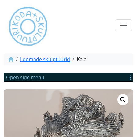
Loomade skulptuurid
Kala
Open side menu