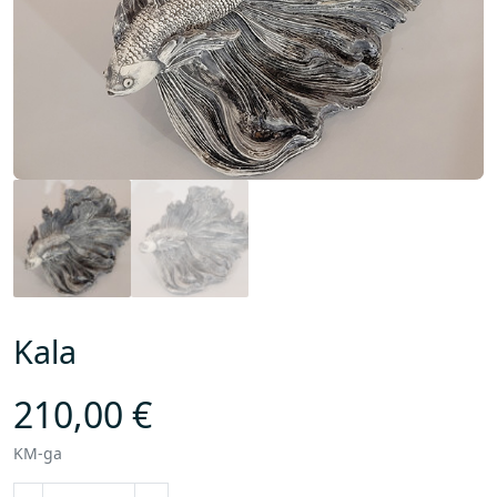
Kala
210,00
€
KM-ga
K