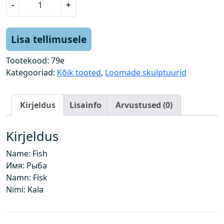
-
+
a
l
a
Lisa tellimusele
k
o
Tootekood:
79e
g
Kategooriad:
Kõik tooted
,
Loomade skulptuurid
u
s
Kirjeldus
Lisainfo
Arvustused (0)
Kirjeldus
Name: Fish
Имя: Рыба
Namn: Fisk
Nimi: Kala