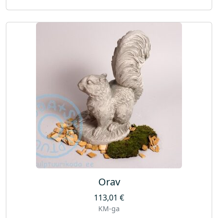
Orav
113,01
€
KM-ga