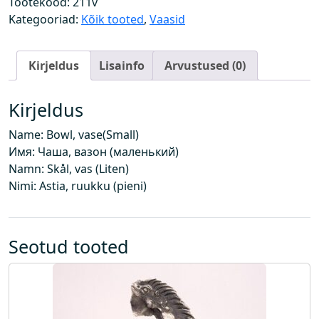
Tootekood:
211v
v
Kategooriad:
Kõik tooted
,
Vaasid
a
a
Kirjeldus
Lisainfo
Arvustused (0)
s
(
V
Kirjeldus
ä
Name: Bowl, vase(Small)
i
Имя: Чаша, вазон (маленький)
k
Namn: Skål, vas (Liten)
e
Nimi: Astia, ruukku (pieni)
)
k
o
g
Seotud tooted
u
s