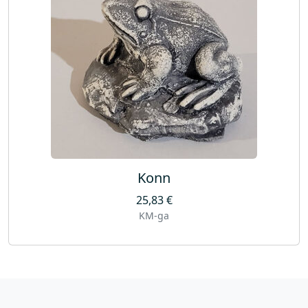
Konn
25,83
€
KM-ga