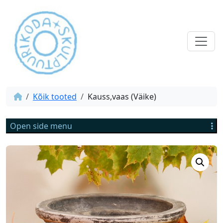
Kõik tooted
Kauss,vaas (Väike)
Open side menu