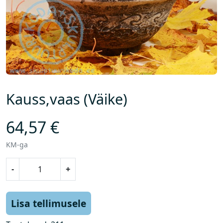
Kauss,vaas (Väike)
64,57
€
KM-ga
K
-
+
a
u
s
Lisa tellimusele
s
,