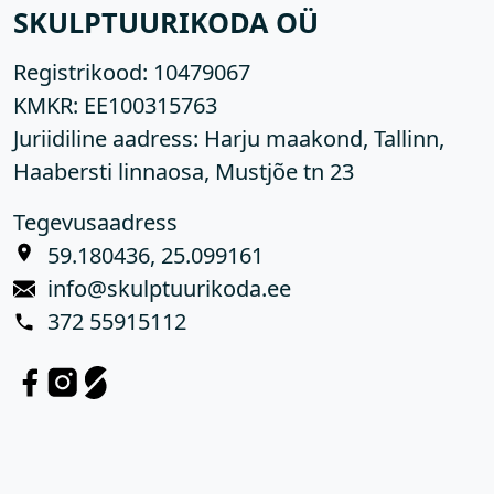
SKULPTUURIKODA OÜ
Registrikood:
10479067
KMKR:
EE100315763
Juriidiline aadress: Harju maakond, Tallinn,
Haabersti linnaosa, Mustjõe tn 23
Tegevusaadress
59.180436, 25.099161
info@skulptuurikoda.ee
372 55915112