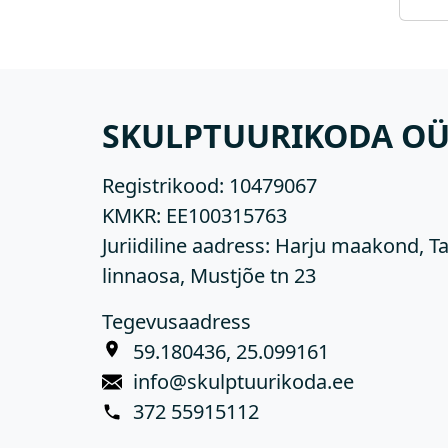
SKULPTUURIKODA O
Registrikood:
10479067
KMKR:
EE100315763
Juriidiline aadress: Harju maakond, Ta
linnaosa, Mustjõe tn 23
Tegevusaadress
59.180436, 25.099161
info@skulptuurikoda.ee
372 55915112