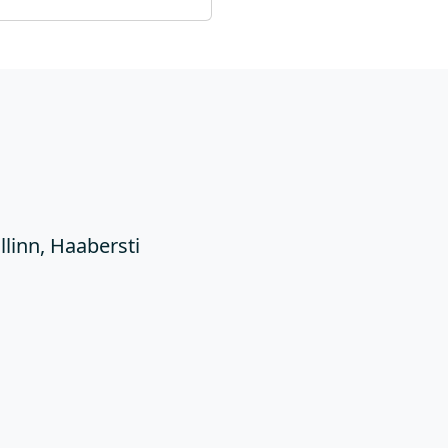
Ü
llinn, Haabersti