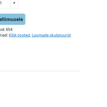
+
tellimusele
od:
654
riad:
Kõik tooted
,
Loomade skulptuurid