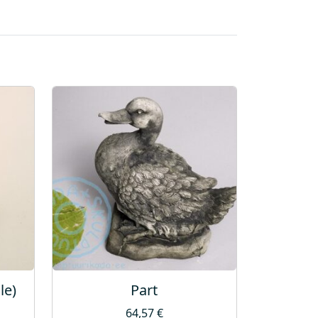
le)
Part
64,57
€