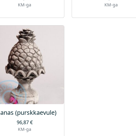
KM-ga
KM-ga
anas (purskkaevule)
96,87
€
KM-ga