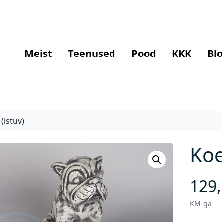
Meist
Teenused
Pood
KKK
Blo
(istuv)
Koe
129
KM-ga
K