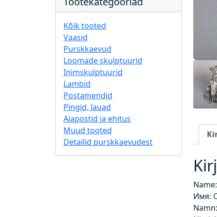
Tootekategooriad
Kõik tooted
Vaasid
Purskkaevud
Loomade skulptuurid
Inimskulptuurid
Lambid
Postamendid
Pingid, lauad
Aiapostid ja ehitus
Muud tooted
Ki
Detailid purskkaevudest
Kir
Name:
Имя: 
Namn: 