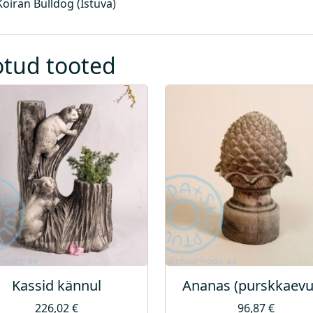
Koiran Bulldog (Istuva)
g
u
s
otud tooted
Kassid kännul
Ananas (purskkaevu
226,02
€
96,87
€