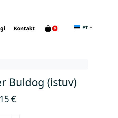
gi
Kontakt
ET
0
r Buldog (istuv)
,15
€