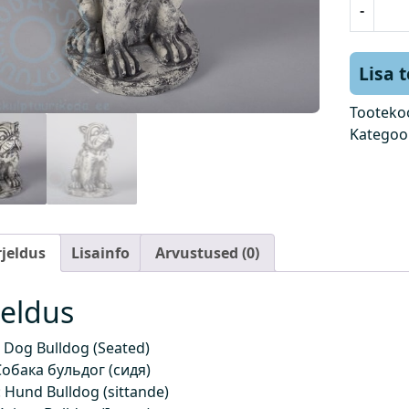
-
o
e
r
Lisa 
B
u
Tooteko
l
Kategoo
d
o
g
(
i
rjeldus
Lisainfo
Arvustused (0)
s
t
jeldus
u
v
 Dog Bulldog (Seated)
)
Собака бульдог (сидя)
k
Hund Bulldog (sittande)
o