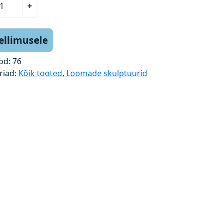
+
tellimusele
od:
76
riad:
Kõik tooted
,
Loomade skulptuurid