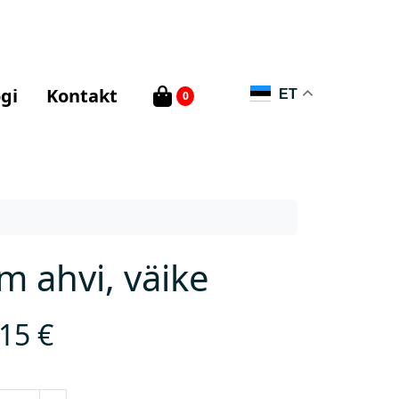
gi
Kontakt
ET
0
m ahvi, väike
,15
€