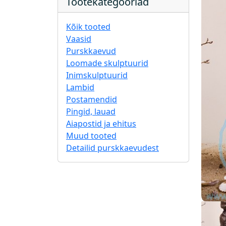
Tootekategooriad
Kõik tooted
Vaasid
Purskkaevud
Loomade skulptuurid
Inimskulptuurid
Lambid
Postamendid
Pingid, lauad
Aiapostid ja ehitus
Muud tooted
Detailid purskkaevudest