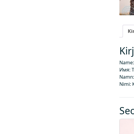
Ki
Kir
Name:
Имя: 
Namn: 
Nimi: 
Se