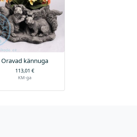
Oravad kännuga
113,01
€
KM-ga
Ü