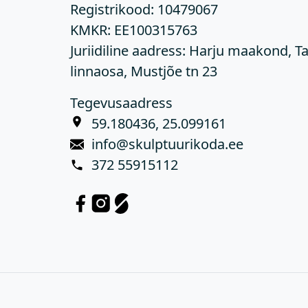
Registrikood:
10479067
KMKR:
EE100315763
Juriidiline aadress: Harju maakond, Ta
linnaosa, Mustjõe tn 23
Tegevusaadress
59.180436, 25.099161
info@skulptuurikoda.ee
372 55915112