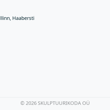
llinn, Haabersti
©
2026 SKULPTUURIKODA OÜ