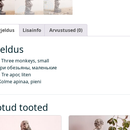
rjeldus
Lisainfo
Arvustused (0)
jeldus
 Three monkeys, small
Три обезьяны, маленькие
Tre apor, liten
Kolme apinaa, pieni
otud tooted