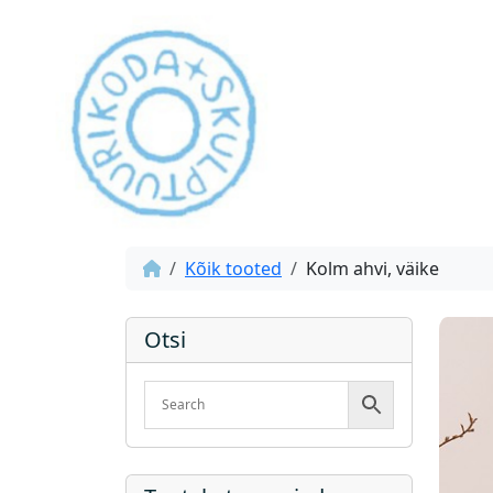
Kõik tooted
Kolm ahvi, väike
Otsi