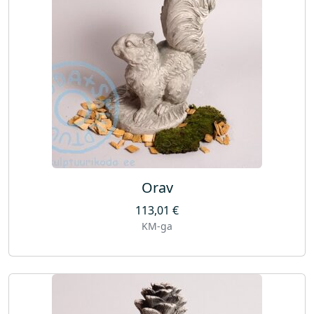
Orav
113,01
€
KM-ga