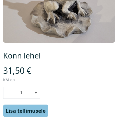
Konn lehel
31,50
€
KM-ga
K
-
+
o
n
n
Lisa tellimusele
l