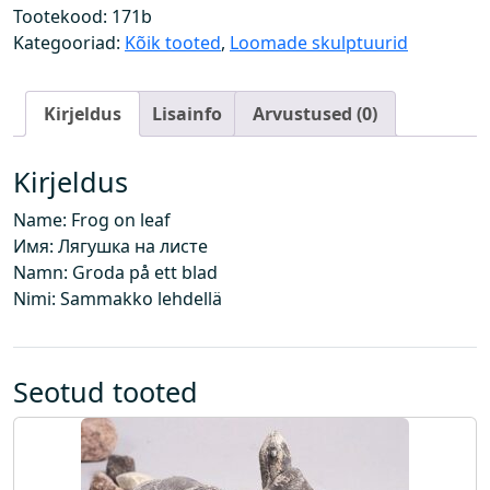
e
Tootekood:
171b
h
Kategooriad:
Kõik tooted
,
Loomade skulptuurid
e
l
Kirjeldus
Lisainfo
Arvustused (0)
k
o
g
Kirjeldus
u
Name: Frog on leaf
s
Имя: Лягушка на листе
Namn: Groda på ett blad
Nimi: Sammakko lehdellä
Seotud tooted