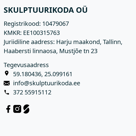
SKULPTUURIKODA OÜ
Registrikood:
10479067
KMKR:
EE100315763
Juriidiline aadress: Harju maakond, Tallinn,
Haabersti linnaosa, Mustjõe tn 23
Tegevusaadress
59.180436, 25.099161
info@skulptuurikoda.ee
372 55915112