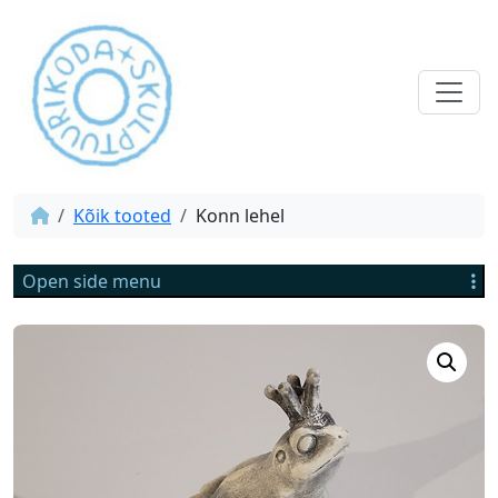
Kõik tooted
Konn lehel
Open side menu