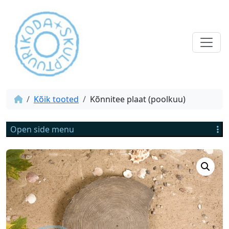
Kõik tooted
Kõnnitee plaat (poolkuu)
Open side menu