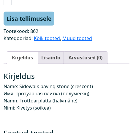
õ
n
n
Lisa tellimusele
i
t
Tootekood:
862
e
Kategooriad:
Kõik tooted
,
Muud tooted
e
p
Kirjeldus
Lisainfo
Arvustused (0)
l
a
a
Kirjeldus
t
Name: Sidewalk paving stone (crescent)
(
Имя: Тротуарная плитка (полумесяц)
p
Namn: Trottoarplatta (halvmåne)
o
Nimi: Kivetys (soikea)
o
l
k
u
Seotud tooted