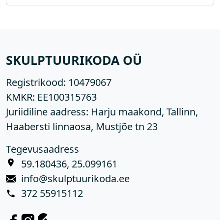
SKULPTUURIKODA OÜ
Registrikood:
10479067
KMKR:
EE100315763
Juriidiline aadress: Harju maakond, Tallinn,
Haabersti linnaosa, Mustjõe tn 23
Tegevusaadress
59.180436, 25.099161
info@skulptuurikoda.ee
372 55915112