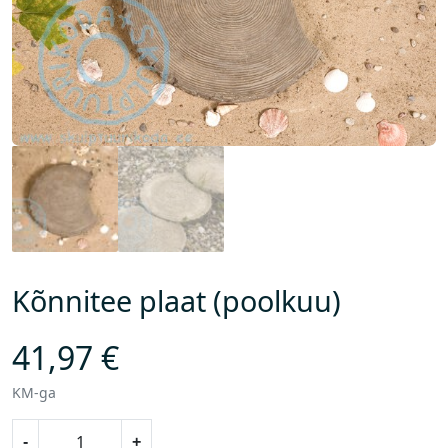
Kõnnitee plaat (poolkuu)
41,97
€
KM-ga
K
-
+