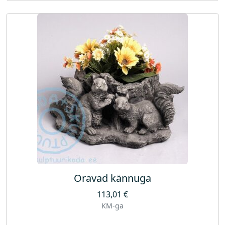
Oravad kännuga
113,01
€
KM-ga