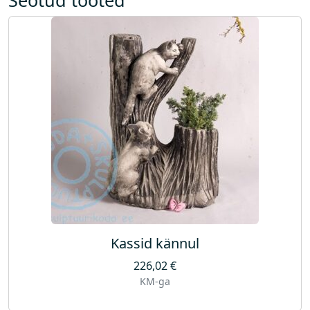
u
)
k
o
g
u
s
Kassid kännul
226,02
€
KM-ga