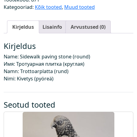
e
Kategooriad:
Kõik tooted
,
Muud tooted
e
p
Kirjeldus
Lisainfo
Arvustused (0)
l
a
a
Kirjeldus
t
Name: Sidewalk paving stone (round)
(
Имя: Тротуарная плитка (круглая)
ü
Namn: Trottoarplatta (rund)
m
Nimi: Kivetys (pyöreä)
a
r
)
k
Seotud tooted
o
g
u
s