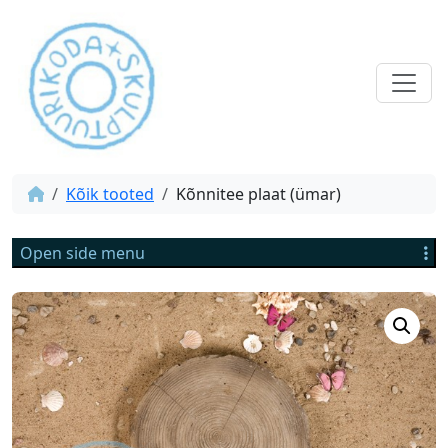
Kõik tooted
Kõnnitee plaat (ümar)
Open side menu