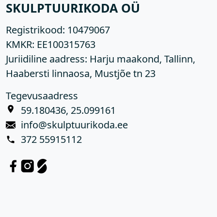
SKULPTUURIKODA OÜ
Registrikood:
10479067
KMKR:
EE100315763
Juriidiline aadress: Harju maakond, Tallinn,
Haabersti linnaosa, Mustjõe tn 23
Tegevusaadress
59.180436, 25.099161
info@skulptuurikoda.ee
372 55915112