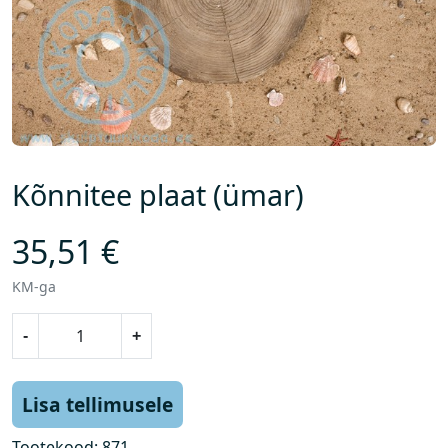
Kõnnitee plaat (ümar)
35,51
€
KM-ga
K
-
+
õ
n
n
Lisa tellimusele
i
t
Tootekood:
871