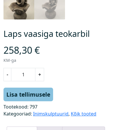
Laps vaasiga teokarbil
258,30
€
KM-ga
L
-
+
a
p
s
Lisa tellimusele
v
a
Tootekood:
797
a
Kategooriad:
Inimskulptuurid
,
Kõik tooted
s
i