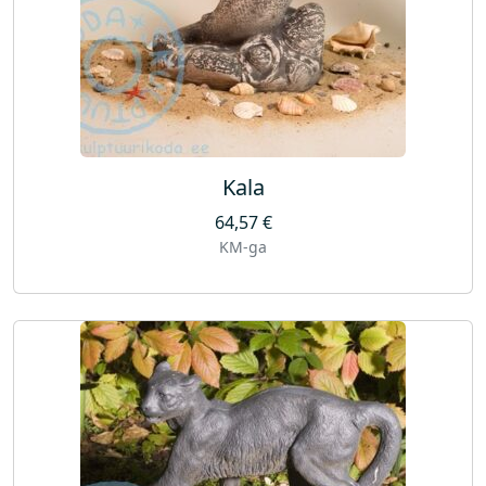
Kala
64,57
€
KM-ga