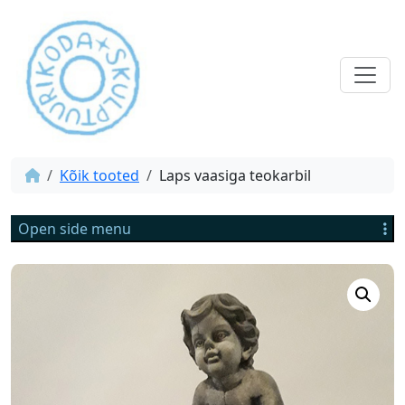
Kõik tooted
Laps vaasiga teokarbil
Open side menu