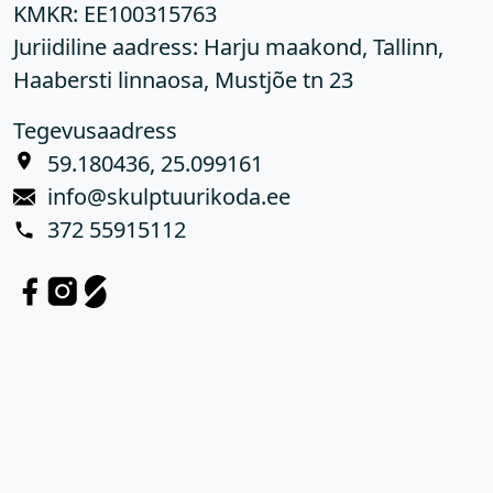
KMKR:
EE100315763
Juriidiline aadress: Harju maakond, Tallinn,
Haabersti linnaosa, Mustjõe tn 23
Tegevusaadress
59.180436, 25.099161
info@skulptuurikoda.ee
372 55915112