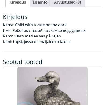
Kirjeldus
Lisainfo
Arvustused (0)
g
a
t
Kirjeldus
e
Name: Child with a vase on the dock
o
Имя: Ребенок с вазой на скамье подсудимых
k
Namn: Barn med en vas på kajen
a
Nimi: Lapsi, jossa on maljakko telakalla
r
b
i
l
Seotud tooted
k
o
g
u
s