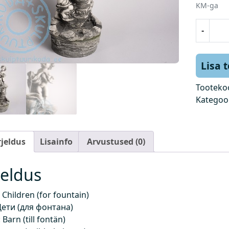
KM-ga
L
-
a
p
s
Lisa 
e
d
Tooteko
(
Kategoo
p
u
r
rjeldus
Lisainfo
Arvustused (0)
s
k
jeldus
k
a
Children (for fountain)
e
Дети (для фонтана)
v
Barn (till fontän)
u