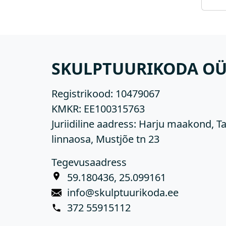
SKULPTUURIKODA O
Registrikood:
10479067
KMKR:
EE100315763
Juriidiline aadress: Harju maakond, Ta
linnaosa, Mustjõe tn 23
Tegevusaadress
59.180436, 25.099161
info@skulptuurikoda.ee
372 55915112