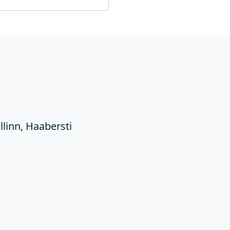
Ü
llinn, Haabersti