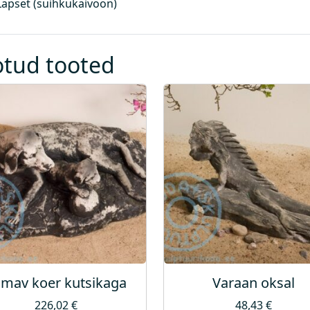
Lapset (suihkukaivoon)
l
e
)
k
otud tooted
o
g
u
s
amav koer kutsikaga
Varaan oksal
226,02
€
48,43
€