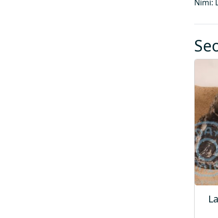
Nimi: 
Se
L