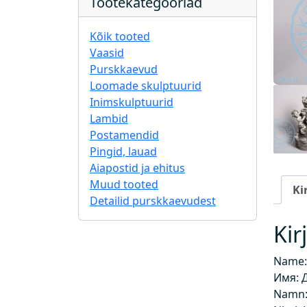
Tootekategooriad
Kõik tooted
Vaasid
Purskkaevud
Loomade skulptuurid
Inimskulptuurid
Lambid
Postamendid
Pingid, lauad
Aiapostid ja ehitus
Muud tooted
Ki
Detailid purskkaevudest
Kir
Name: 
Имя: 
Namn: 