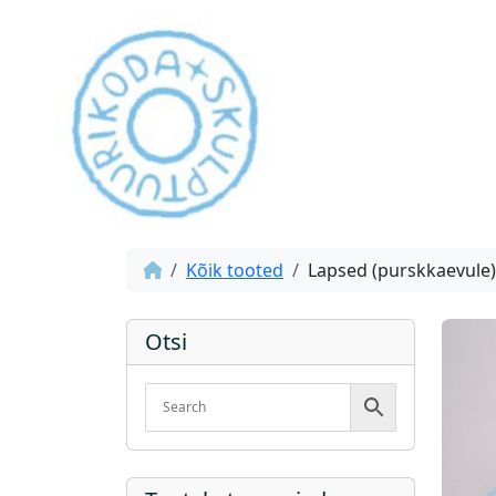
Kõik tooted
Lapsed (purskkaevule)
Otsi