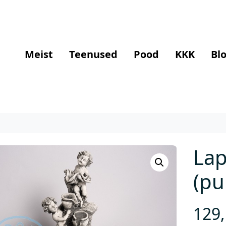
Meist
Teenused
Pood
KKK
Blo
La
(pu
129