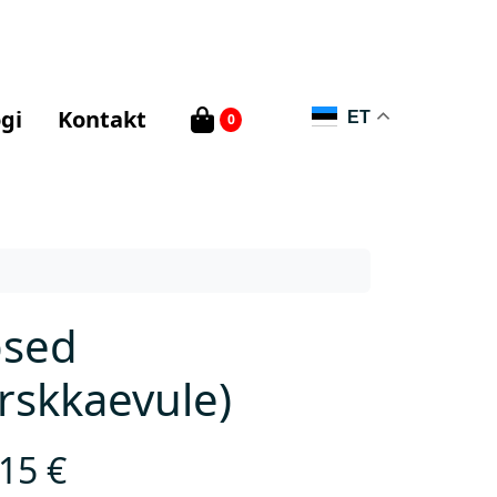
gi
Kontakt
ET
0
psed
rskkaevule)
,15
€