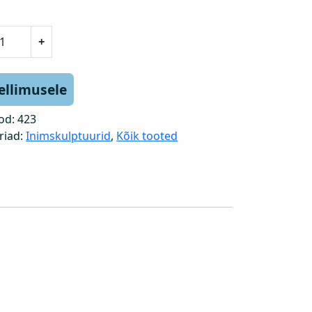
+
tellimusele
od:
423
riad:
Inimskulptuurid
,
Kõik tooted