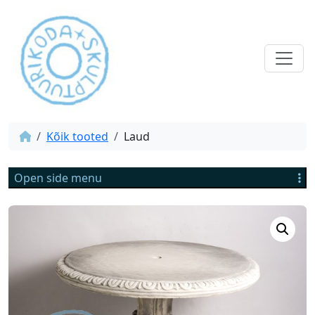
Kõik tooted
Laud
Open side menu