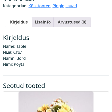
g
Kategooriad:
Kõik tooted
,
Pingid, lauad
u
s
Kirjeldus
Lisainfo
Arvustused (0)
Kirjeldus
Name: Table
Имя: Стол
Namn: Bord
Nimi: Pöytä
Seotud tooted