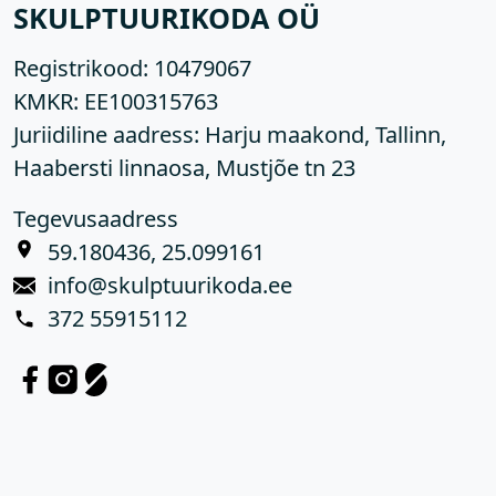
SKULPTUURIKODA OÜ
Registrikood:
10479067
KMKR:
EE100315763
Juriidiline aadress: Harju maakond, Tallinn,
Haabersti linnaosa, Mustjõe tn 23
Tegevusaadress
59.180436, 25.099161
info@skulptuurikoda.ee
372 55915112