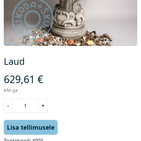
Laud
629,61
€
KM-ga
L
-
+
a
u
d
Lisa tellimusele
k
o
Tootekood:
4001