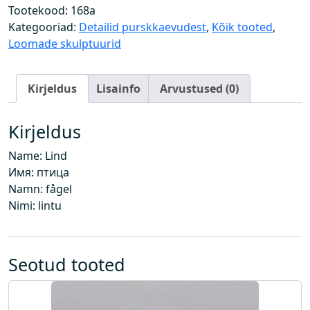
i
Tootekood:
168a
e
Kategooriad:
Detailid purskkaevudest
,
Kõik tooted
,
g
Loomade skulptuurid
a
p
Kirjeldus
Lisainfo
Arvustused (0)
e
a
s
Kirjeldus
k
Name: Lind
o
Имя: птица
g
Namn: fågel
u
Nimi: lintu
s
Seotud tooted