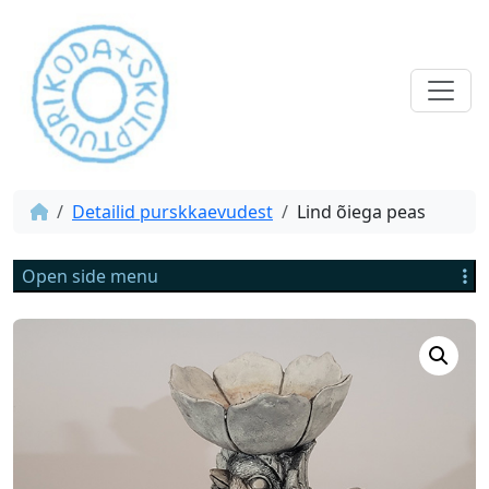
Detailid purskkaevudest
Lind õiega peas
Open side menu