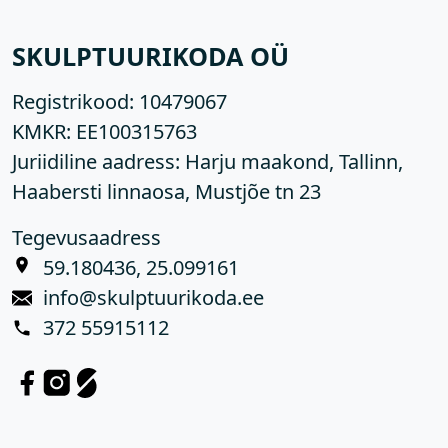
SKULPTUURIKODA OÜ
Registrikood:
10479067
KMKR:
EE100315763
Juriidiline aadress: Harju maakond, Tallinn,
Haabersti linnaosa, Mustjõe tn 23
Tegevusaadress
59.180436, 25.099161
info@skulptuurikoda.ee
372 55915112