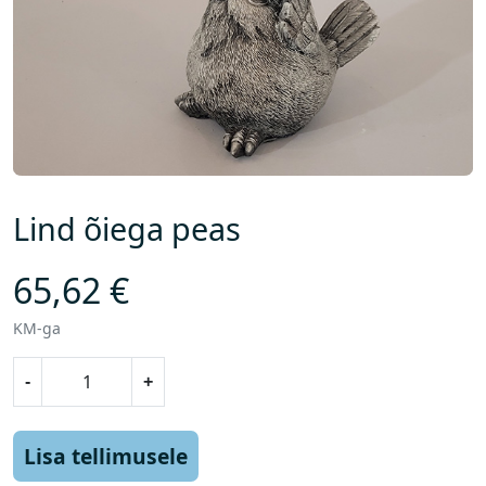
Lind õiega peas
65,62
€
KM-ga
L
-
+
i
n
d
Lisa tellimusele
õ