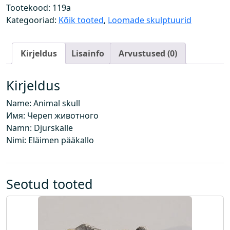
k
Tootekood:
119a
o
Kategooriad:
Kõik tooted
,
Loomade skulptuurid
l
j
Kirjeldus
Lisainfo
Arvustused (0)
u
k
o
Kirjeldus
g
Name: Animal skull
u
Имя: Череп животного
s
Namn: Djurskalle
Nimi: Eläimen pääkallo
Seotud tooted