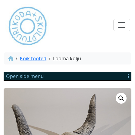
Kõik tooted
Looma kolju
Open side menu