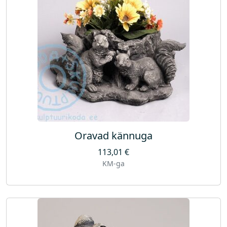
Oravad kännuga
113,01
€
KM-ga