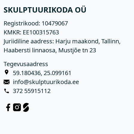
SKULPTUURIKODA OÜ
Registrikood:
10479067
KMKR:
EE100315763
Juriidiline aadress: Harju maakond, Tallinn,
Haabersti linnaosa, Mustjõe tn 23
Tegevusaadress
59.180436, 25.099161
info@skulptuurikoda.ee
372 55915112