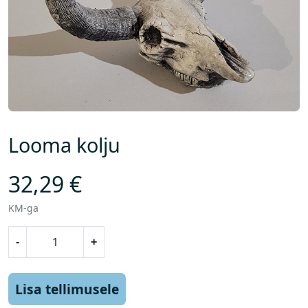
Looma kolju
32,29
€
KM-ga
L
-
+
o
o
m
Lisa tellimusele
a