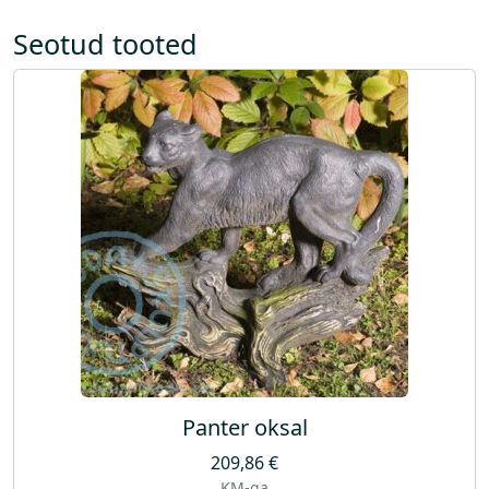
Seotud tooted
Panter oksal
209,86
€
KM-ga