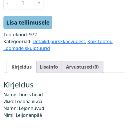
-
+
õ
v
i
Lisa tellimusele
p
e
Tootekood:
972
a
Kategooriad:
Detailid purskkaevudest
,
Kõik tooted
,
k
Loomade skulptuurid
o
g
Kirjeldus
Lisainfo
Arvustused (0)
u
s
Kirjeldus
Name: Lion’s head
Имя: Голова льва
Namn: Lejonhuvud
Nimi: Leijonanpää