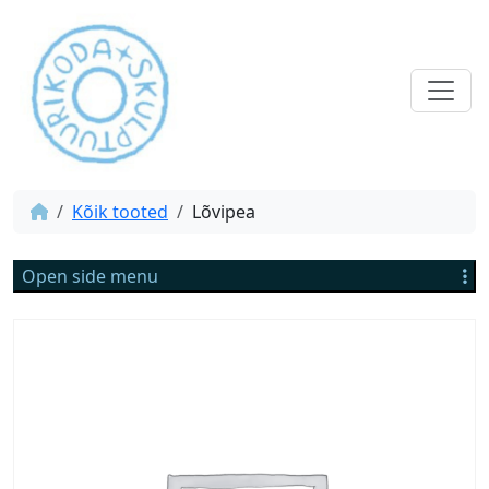
Kõik tooted
Lõvipea
Open side menu