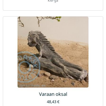
KM-ga
Varaan oksal
48,43
€