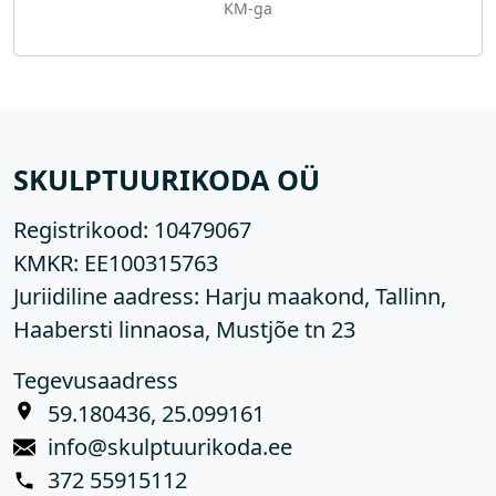
KM-ga
SKULPTUURIKODA OÜ
Registrikood:
10479067
KMKR:
EE100315763
Juriidiline aadress: Harju maakond, Tallinn,
Haabersti linnaosa, Mustjõe tn 23
Tegevusaadress
59.180436, 25.099161
info@skulptuurikoda.ee
372 55915112