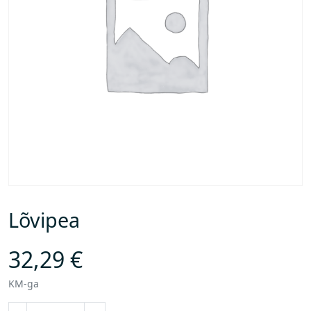
Lõvipea
32,29
€
KM-ga
L