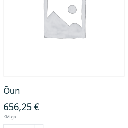
Õun
656,25
€
KM-ga
Õ