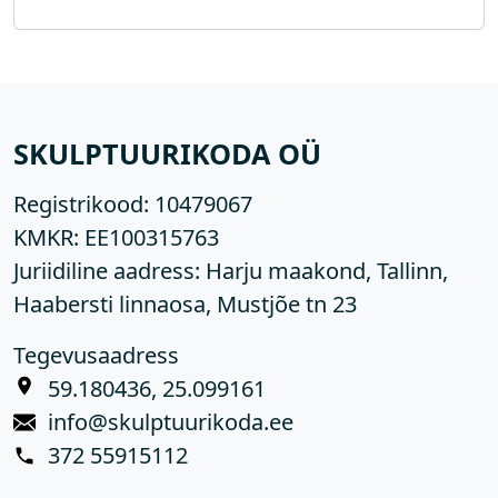
SKULPTUURIKODA OÜ
Registrikood:
10479067
KMKR:
EE100315763
Juriidiline aadress: Harju maakond, Tallinn,
Haabersti linnaosa, Mustjõe tn 23
Tegevusaadress
59.180436, 25.099161
info@skulptuurikoda.ee
372 55915112