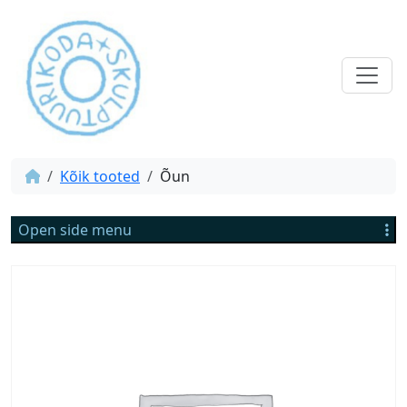
Kõik tooted
Õun
Open side menu