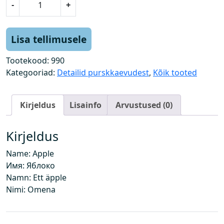
-
+
u
n
k
Lisa tellimusele
o
g
Tootekood:
990
u
Kategooriad:
Detailid purskkaevudest
,
Kõik tooted
s
Kirjeldus
Lisainfo
Arvustused (0)
Kirjeldus
Name: Apple
Имя: Яблоко
Namn: Ett äpple
Nimi: Omena