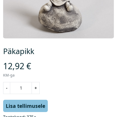
Päkapikk
12,92
€
KM-ga
P
-
+
ä
k
a
Lisa tellimusele
p
i