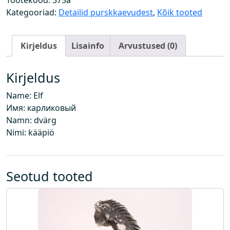
Tootekood:
375a
k
Kategooriad:
Detailid purskkaevudest
,
Kõik tooted
k
k
Kirjeldus
Lisainfo
Arvustused (0)
o
g
u
Kirjeldus
s
Name: Elf
Имя: карликовый
Namn: dvärg
Nimi: kääpiö
Seotud tooted