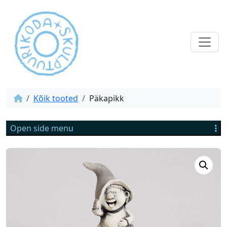
Kõik tooted
Päkapikk
Open side menu