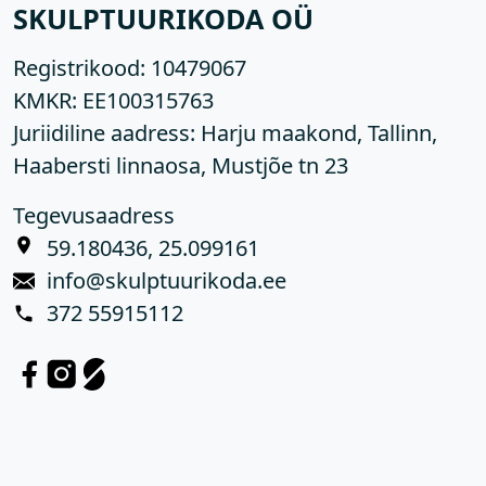
SKULPTUURIKODA OÜ
Registrikood:
10479067
KMKR:
EE100315763
Juriidiline aadress: Harju maakond, Tallinn,
Haabersti linnaosa, Mustjõe tn 23
Tegevusaadress
59.180436, 25.099161
info@skulptuurikoda.ee
372 55915112