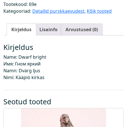
i
Tootekood:
69e
k
Kategooriad:
Detailid purskkaevudest
,
Kõik tooted
k
k
Kirjeldus
Lisainfo
Arvustused (0)
i
r
k
Kirjeldus
a
Name: Dwarf bright
g
Имя: Гном яркий
a
Namn: Dvärg ljus
k
Nimi: Kääpiö kirkas
o
g
u
s
Seotud tooted