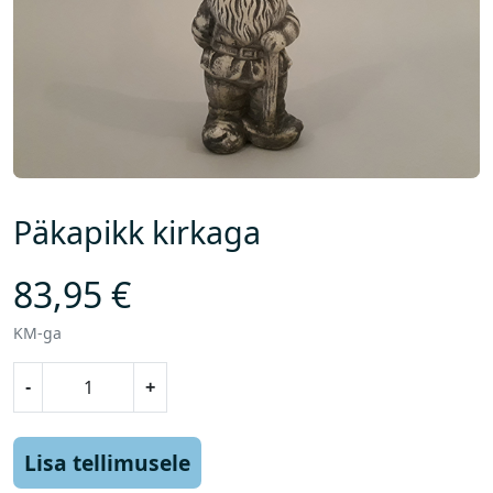
Päkapikk kirkaga
83,95
€
KM-ga
P
-
+
ä
k
a
Lisa tellimusele
p