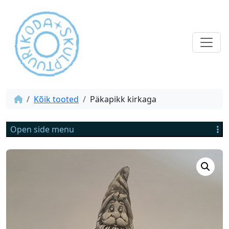
Kõik tooted
Päkapikk kirkaga
Open side menu