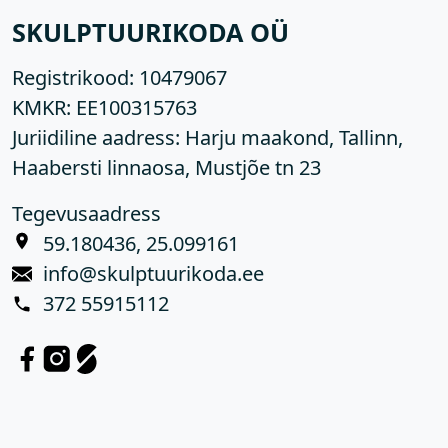
SKULPTUURIKODA OÜ
Registrikood:
10479067
KMKR:
EE100315763
Juriidiline aadress: Harju maakond, Tallinn,
Haabersti linnaosa, Mustjõe tn 23
Tegevusaadress
59.180436, 25.099161
info@skulptuurikoda.ee
372 55915112