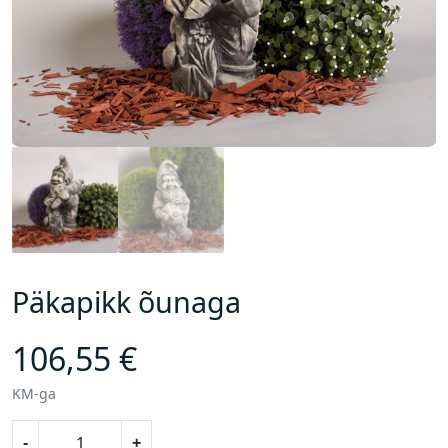
Päkapikk õunaga
106,55
€
KM-ga
P
-
+