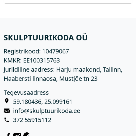
SKULPTUURIKODA OÜ
Registrikood:
10479067
KMKR:
EE100315763
Juriidiline aadress: Harju maakond, Tallinn,
Haabersti linnaosa, Mustjõe tn 23
Tegevusaadress
59.180436, 25.099161
info@skulptuurikoda.ee
372 55915112