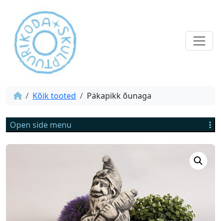
Kõik tooted
Päkapikk õunaga
Open side menu