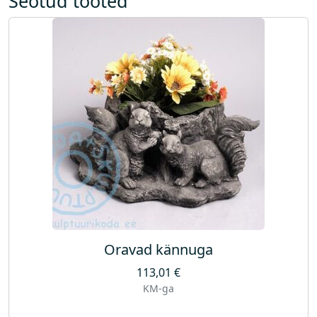
Seotud tooted
Oravad kännuga
113,01
€
KM-ga