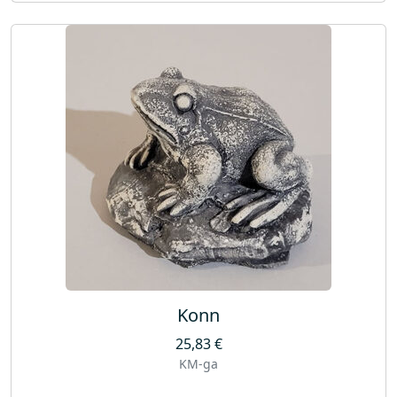
Konn
25,83
€
KM-ga