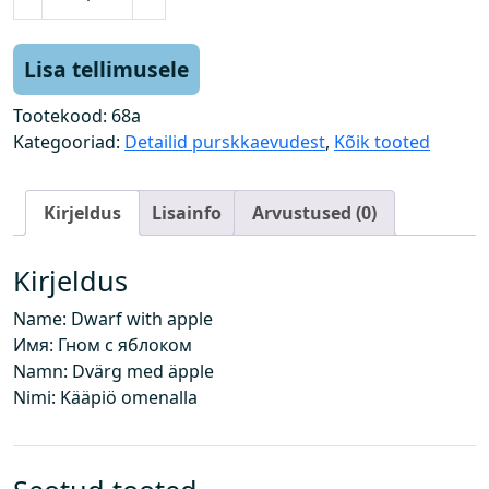
ä
k
a
Lisa tellimusele
p
i
Tootekood:
68a
k
Kategooriad:
Detailid purskkaevudest
,
Kõik tooted
k
õ
Kirjeldus
Lisainfo
Arvustused (0)
u
n
a
Kirjeldus
g
Name: Dwarf with apple
a
Имя: Гном с яблоком
k
Namn: Dvärg med äpple
o
Nimi: Kääpiö omenalla
g
u
s