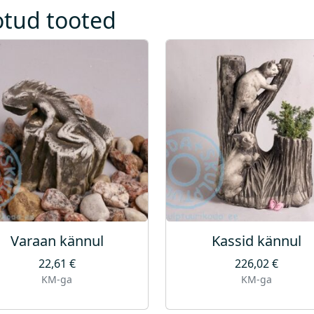
otud tooted
Varaan kännul
Kassid kännul
22,61
€
226,02
€
KM-ga
KM-ga