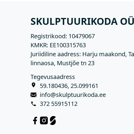
SKULPTUURIKODA O
Registrikood:
10479067
KMKR:
EE100315763
Juriidiline aadress: Harju maakond, Ta
linnaosa, Mustjõe tn 23
Tegevusaadress
59.180436, 25.099161
info@skulptuurikoda.ee
372 55915112