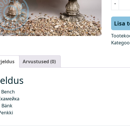
-
i
n
k
Lisa 
k
o
Tooteko
g
Kategoo
u
s
rjeldus
Arvustused (0)
jeldus
 Bench
Скамейка
 Bänk
Penkki