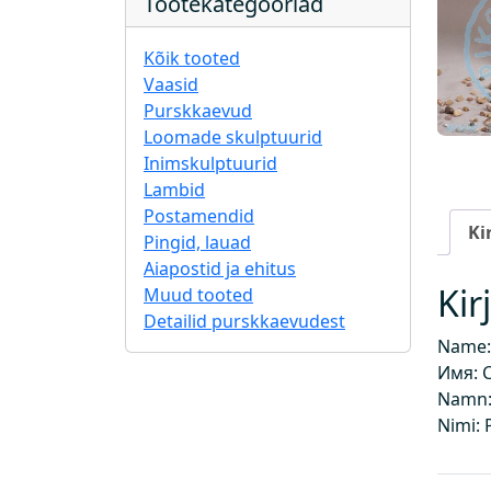
Tootekategooriad
Kõik tooted
Vaasid
Purskkaevud
Loomade skulptuurid
Inimskulptuurid
Lambid
Postamendid
Ki
Pingid, lauad
Aiapostid ja ehitus
Kir
Muud tooted
Detailid purskkaevudest
Name:
Имя: 
Namn:
Nimi: 