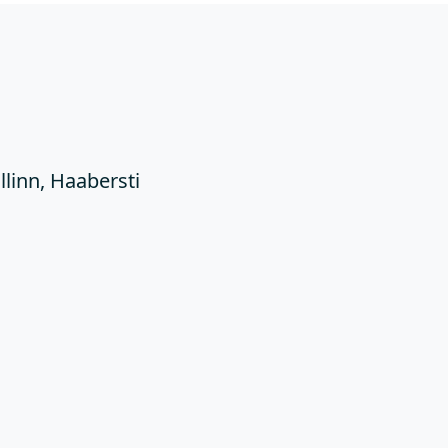
Ü
llinn, Haabersti