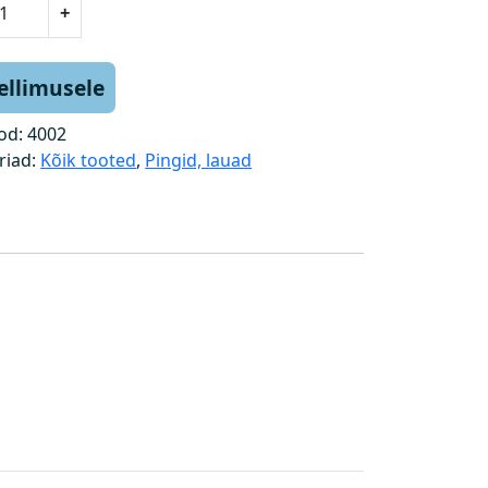
+
tellimusele
od:
4002
riad:
Kõik tooted
,
Pingid, lauad