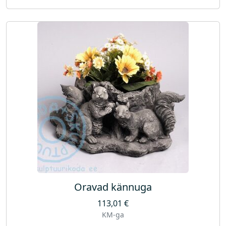
Oravad kännuga
113,01
€
KM-ga