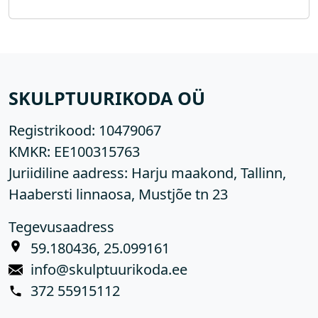
SKULPTUURIKODA OÜ
Registrikood:
10479067
KMKR:
EE100315763
Juriidiline aadress: Harju maakond, Tallinn,
Haabersti linnaosa, Mustjõe tn 23
Tegevusaadress
59.180436, 25.099161
info@skulptuurikoda.ee
372 55915112