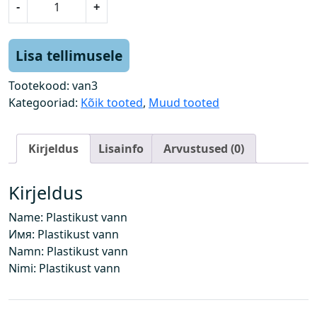
-
+
l
a
s
Lisa tellimusele
t
i
Tootekood:
van3
k
Kategooriad:
Kõik tooted
,
Muud tooted
u
s
Kirjeldus
Lisainfo
Arvustused (0)
t
v
a
Kirjeldus
n
Name: Plastikust vann
n
Имя: Plastikust vann
k
Namn: Plastikust vann
o
Nimi: Plastikust vann
g
u
s