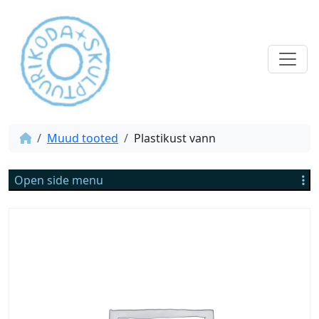
Muud tooted
Plastikust vann
Open side menu