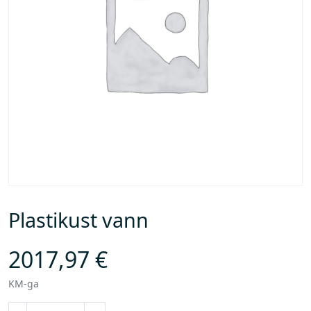
Plastikust vann
2017,97
€
KM-ga
P