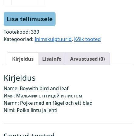
o
i
s
Lisa tellimusele
s
l
Tootekood:
339
i
Kategooriad:
Inimskulptuurid
,
Kõik tooted
n
n
Kirjeldus
Lisainfo
Arvustused (0)
u
j
a
Kirjeldus
l
Name: Boywith bird and leaf
e
Имя: Мальчик с птицей и листом
h
Namn: Pojke med en fågel och ett blad
e
Nimi: Poika lintu ja lehti
g
a
k
o
Seotud tooted