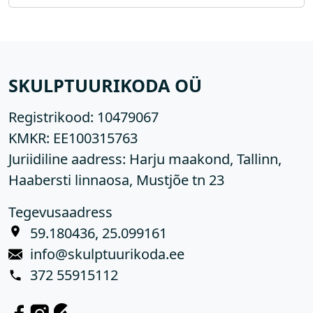
SKULPTUURIKODA OÜ
Registrikood:
10479067
KMKR:
EE100315763
Juriidiline aadress: Harju maakond, Tallinn,
Haabersti linnaosa, Mustjõe tn 23
Tegevusaadress
59.180436, 25.099161
info@skulptuurikoda.ee
372 55915112