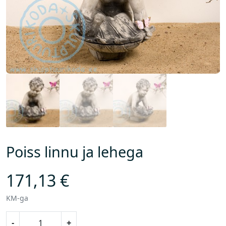
Poiss linnu ja lehega
171,13
€
KM-ga
P
-
+