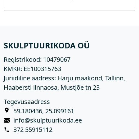
SKULPTUURIKODA OÜ
Registrikood:
10479067
KMKR:
EE100315763
Juriidiline aadress: Harju maakond, Tallinn,
Haabersti linnaosa, Mustjõe tn 23
Tegevusaadress
59.180436, 25.099161
info@skulptuurikoda.ee
372 55915112