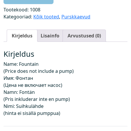
k
k
Tootekood:
1008
a
Kategooriad:
Kõik tooted
,
Purskkaevud
e
v
Kirjeldus
Lisainfo
Arvustused (0)
(
h
i
Kirjeldus
n
Name: Fountain
d
(Price does not include a pump)
e
Имя: Фонтан
i
(Цена не включает насос)
s
Namn: Fontän
i
(Pris inkluderar inte en pump)
s
Nimi: Suihkulähde
a
(hinta ei sisällä pumppua)
l
d
a