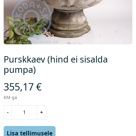
Purskkaev (hind ei sisalda
pumpa)
355,17
€
KM-ga
P
-
+
u
r
s
Lisa tellimusele