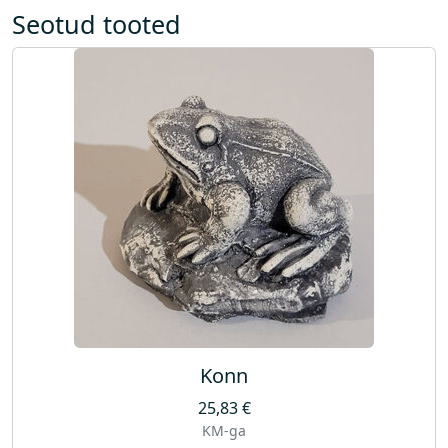
p
Seotud tooted
u
m
p
a
)
k
o
g
u
s
Konn
25,83
€
KM-ga