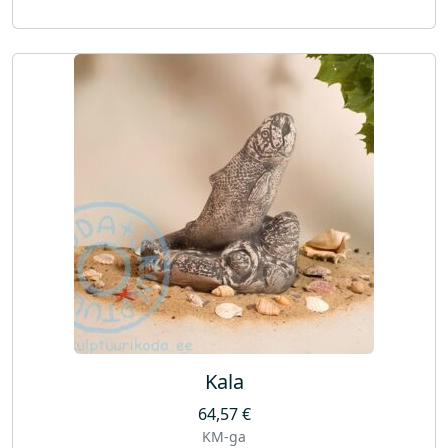
Kala
64,57
€
KM-ga