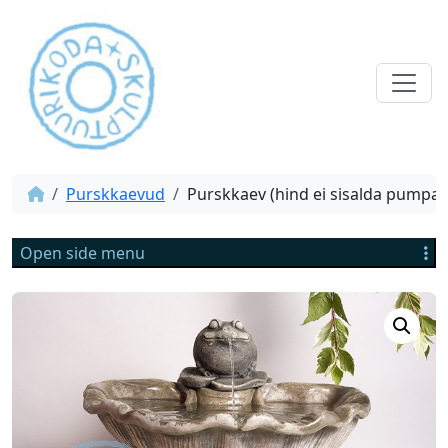
Purskkaevud
Purskkaev (hind ei sisalda pumpa)
Open side menu