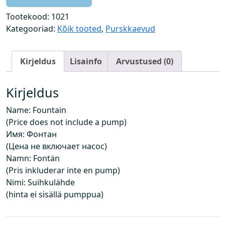
k
k
Tootekood:
1021
a
Kategooriad:
Kõik tooted
,
Purskkaevud
e
v
Kirjeldus
Lisainfo
Arvustused (0)
(
h
i
Kirjeldus
n
Name: Fountain
d
(Price does not include a pump)
e
Имя: Фонтан
i
(Цена не включает насос)
s
Namn: Fontän
i
(Pris inkluderar inte en pump)
s
Nimi: Suihkulähde
a
(hinta ei sisällä pumppua)
l
d
a