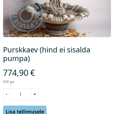
Purskkaev (hind ei sisalda
pumpa)
774,90
€
KM-ga
P
-
+
u
r
s
Lisa tellimusele