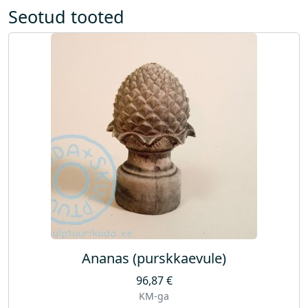
p
Seotud tooted
u
m
p
a
)
k
o
g
u
s
Ananas (purskkaevule)
96,87
€
KM-ga