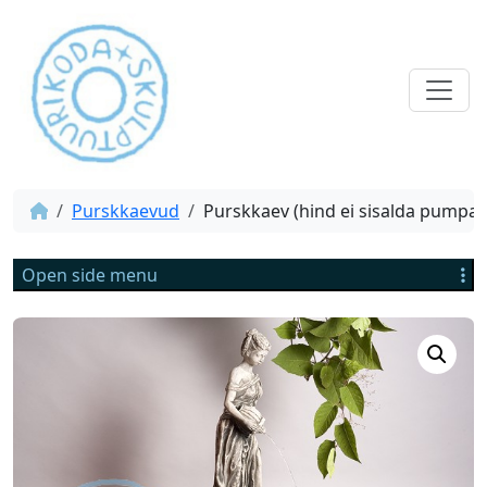
Purskkaevud
Purskkaev (hind ei sisalda pumpa)
Open side menu