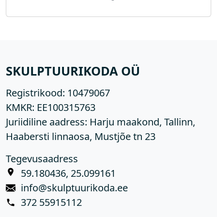
SKULPTUURIKODA OÜ
Registrikood:
10479067
KMKR:
EE100315763
Juriidiline aadress: Harju maakond, Tallinn,
Haabersti linnaosa, Mustjõe tn 23
Tegevusaadress
59.180436, 25.099161
info@skulptuurikoda.ee
372 55915112