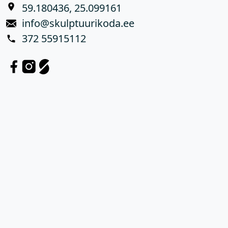
59.180436, 25.099161
info@skulptuurikoda.ee
372 55915112