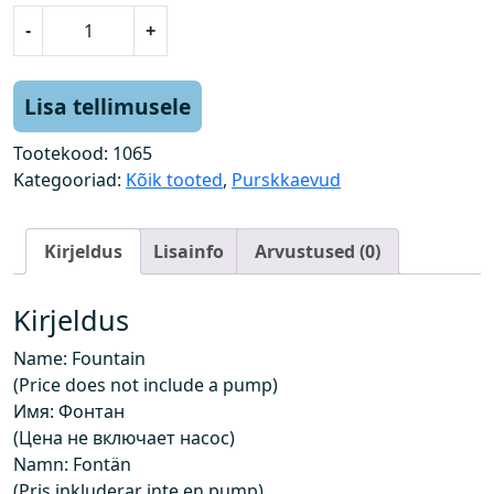
P
-
+
u
r
s
Lisa tellimusele
k
k
Tootekood:
1065
a
Kategooriad:
Kõik tooted
,
Purskkaevud
e
v
Kirjeldus
Lisainfo
Arvustused (0)
(
h
i
Kirjeldus
n
Name: Fountain
d
(Price does not include a pump)
e
Имя: Фонтан
i
(Цена не включает насос)
s
Namn: Fontän
i
(Pris inkluderar inte en pump)
s