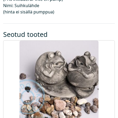
Nimi: Suihkulähde
a
(hinta ei sisällä pumppua)
l
d
a
p
Seotud tooted
u
m
p
a
)
k
o
g
u
s