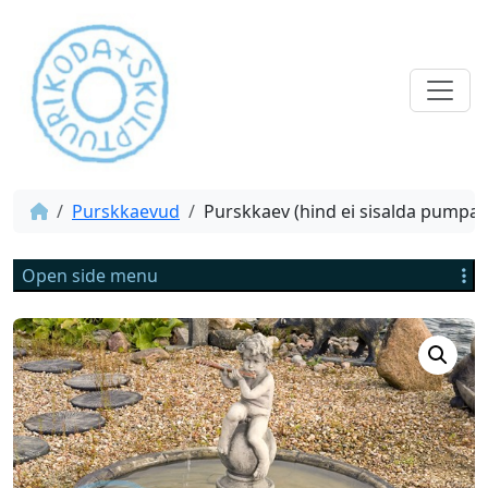
Purskkaevud
Purskkaev (hind ei sisalda pumpa)
Open side menu