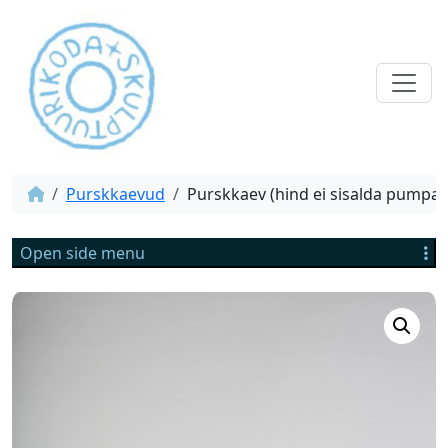
Purskkaevud
Purskkaev (hind ei sisalda pumpa)
Open side menu