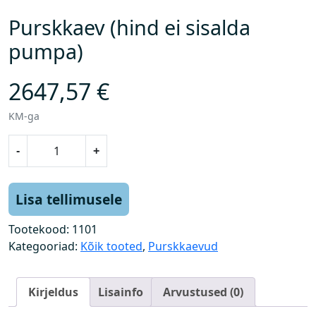
Purskkaev (hind ei sisalda
pumpa)
2647,57
€
KM-ga
P
-
+
u
r
s
Lisa tellimusele
k
k
Tootekood:
1101
a
Kategooriad:
Kõik tooted
,
Purskkaevud
e
v
Kirjeldus
Lisainfo
Arvustused (0)
(
h