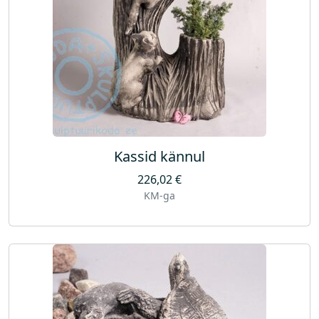
k
o
g
u
s
Kassid kännul
226,02
€
KM-ga