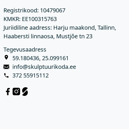
Registrikood:
10479067
KMKR:
EE100315763
Juriidiline aadress: Harju maakond, Tallinn,
Haabersti linnaosa, Mustjõe tn 23
Tegevusaadress
59.180436, 25.099161
info@skulptuurikoda.ee
372 55915112