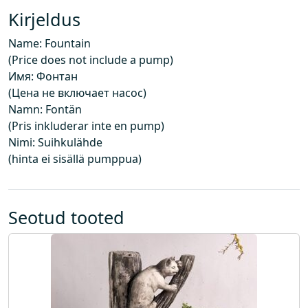
i
Kirjeldus
n
Name: Fountain
d
(Price does not include a pump)
e
Имя: Фонтан
i
(Цена не включает насос)
s
Namn: Fontän
i
(Pris inkluderar inte en pump)
s
Nimi: Suihkulähde
a
(hinta ei sisällä pumppua)
l
d
a
p
Seotud tooted
u
m
p
a
)