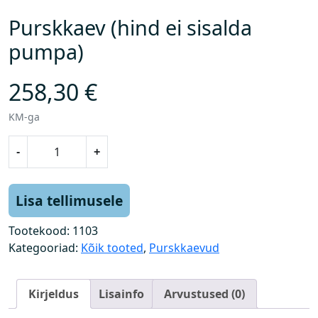
Purskkaev (hind ei sisalda
pumpa)
258,30
€
KM-ga
P
-
+
u
r
s
Lisa tellimusele
k
k
Tootekood:
1103
a
Kategooriad:
Kõik tooted
,
Purskkaevud
e
v
Kirjeldus
Lisainfo
Arvustused (0)
(
h