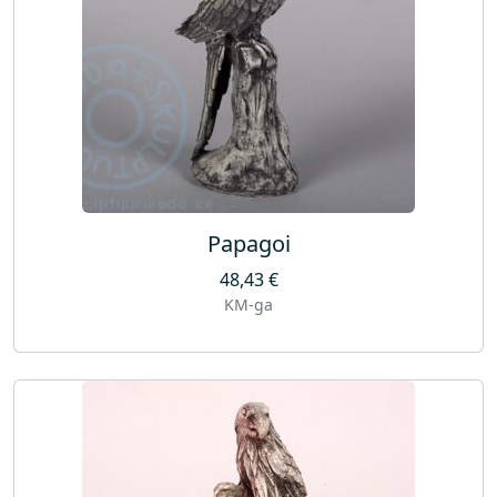
k
o
g
u
s
Papagoi
48,43
€
KM-ga