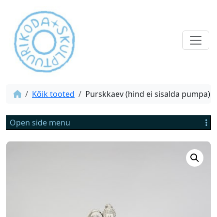
Kõik tooted
Purskkaev (hind ei sisalda pumpa)
Open side menu