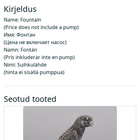
i
Kirjeldus
n
Name: Fountain
d
(Price does not include a pump)
e
Имя: Фонтан
i
(Цена не включает насос)
s
Namn: Fontän
i
(Pris inkluderar inte en pump)
s
Nimi: Suihkulähde
a
(hinta ei sisällä pumppua)
l
d
a
p
Seotud tooted
u
m
p
a
)