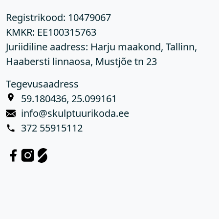
Registrikood:
10479067
KMKR:
EE100315763
Juriidiline aadress: Harju maakond, Tallinn,
Haabersti linnaosa, Mustjõe tn 23
Tegevusaadress
59.180436, 25.099161
info@skulptuurikoda.ee
372 55915112