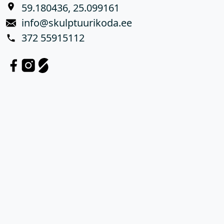
59.180436, 25.099161
info@skulptuurikoda.ee
372 55915112