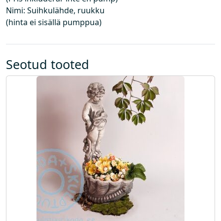
Nimi: Suihkulähde, ruukku
e
(hinta ei sisällä pumppua)
i
s
i
s
Seotud tooted
a
l
d
a
p
u
m
p
a
)
k
o
g