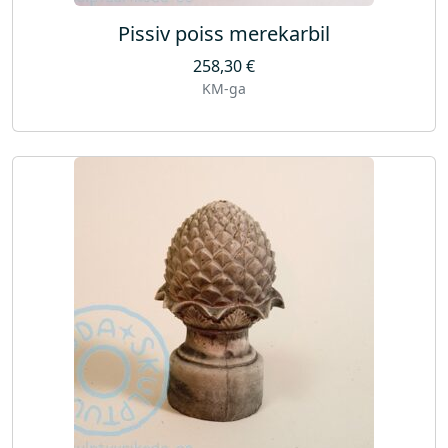
u
Pissiv poiss merekarbil
s
258,30
€
KM-ga