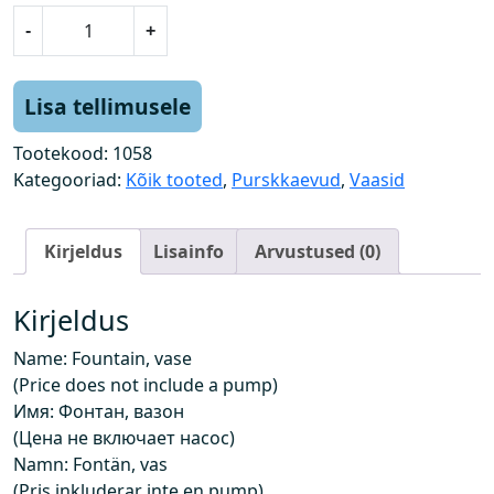
P
-
+
u
r
s
Lisa tellimusele
k
k
Tootekood:
1058
a
Kategooriad:
Kõik tooted
,
Purskkaevud
,
Vaasid
e
v
Kirjeldus
Lisainfo
Arvustused (0)
,
v
a
Kirjeldus
a
Name: Fountain, vase
s
(Price does not include a pump)
(
Имя: Фонтан, вазон
h
(Цена не включает насос)
i
Namn: Fontän, vas
n
(Pris inkluderar inte en pump)
d