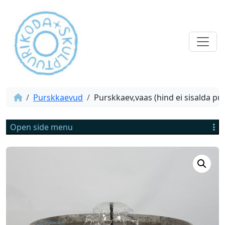
Purskkaevud
Purskkaev,vaas (hind ei sisalda p
Open side menu