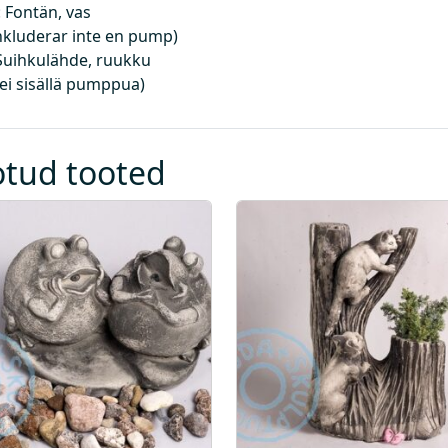
n
 Fontän, vas
d
inkluderar inte en pump)
e
Suihkulähde, ruukku
i
 ei sisällä pumppua)
s
i
s
otud tooted
a
l
d
a
p
u
m
p
a
)
k
o