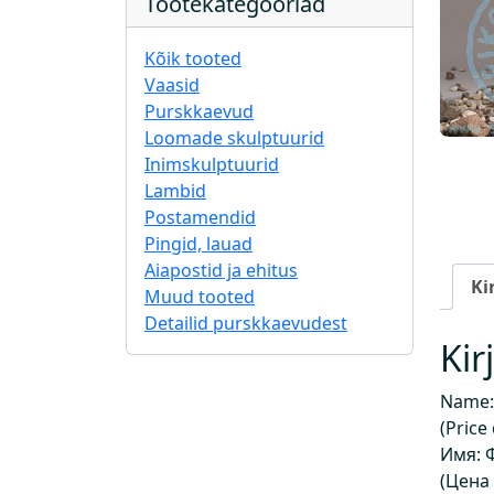
Tootekategooriad
Kõik tooted
Vaasid
Purskkaevud
Loomade skulptuurid
Inimskulptuurid
Lambid
Postamendid
Pingid, lauad
Aiapostid ja ehitus
Ki
Muud tooted
Detailid purskkaevudest
Kir
Name: 
(Price
Имя: 
(Цена