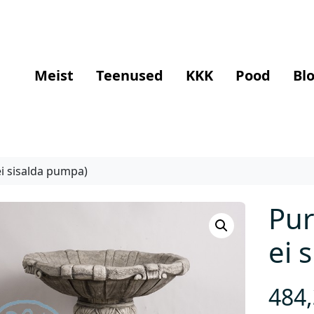
Meist
Teenused
KKK
Pood
Blo
ei sisalda pumpa)
Pur
ei 
484