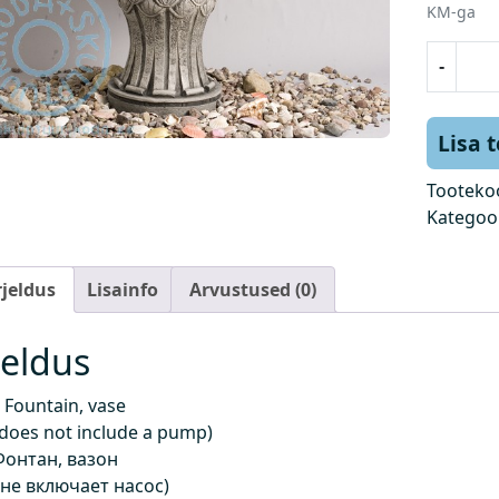
KM-ga
P
-
u
r
s
Lisa 
k
k
Tooteko
a
Kategoo
e
v
rjeldus
Lisainfo
Arvustused (0)
,
v
a
jeldus
a
s
Fountain, vase
(
 does not include a pump)
h
Фонтан, вазон
i
 не включает насос)