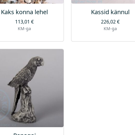
g
Kaks konna lehel
Kassid kännul
u
s
113,01
€
226,02
€
KM-ga
KM-ga