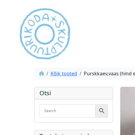
Kõik tooted
Purskkaev,vaas (hind 
Otsi