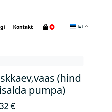
gi
Kontakt
ET
0
skkaev,vaas (hind
sisalda pumpa)
,32
€