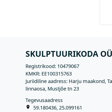
SKULPTUURIKODA O
Registrikood:
10479067
KMKR:
EE100315763
Juriidiline aadress: Harju maakond, Ta
linnaosa, Mustjõe tn 23
Tegevusaadress
59.180436, 25.099161