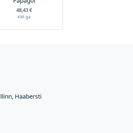
Papagoi
48,43
€
KM-ga
Ü
llinn, Haabersti