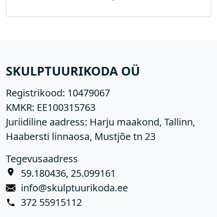
SKULPTUURIKODA OÜ
Registrikood:
10479067
KMKR:
EE100315763
Juriidiline aadress: Harju maakond, Tallinn,
Haabersti linnaosa, Mustjõe tn 23
Tegevusaadress
59.180436, 25.099161
info@skulptuurikoda.ee
372 55915112