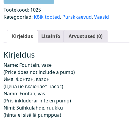
k
k
Tootekood:
1025
a
Kategooriad:
Kõik tooted
,
Purskkaevud
,
Vaasid
e
v
Kirjeldus
Lisainfo
Arvustused (0)
,
v
a
Kirjeldus
a
Name: Fountain, vase
s
(Price does not include a pump)
(
Имя: Фонтан, вазон
h
(Цена не включает насос)
i
Namn: Fontän, vas
n
(Pris inkluderar inte en pump)
d
Nimi: Suihkulähde, ruukku
e
(hinta ei sisällä pumppua)
i
s
i