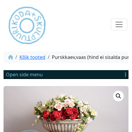
Kõik tooted
Purskkaev,vaas (hind ei sisalda pum
Open side menu