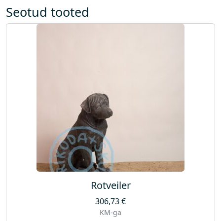
s
Seotud tooted
a
l
d
a
p
u
m
p
a
)
k
o
g
u
Rotveiler
s
306,73
€
KM-ga