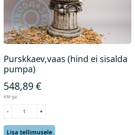
Purskkaev,vaas (hind ei sisalda
pumpa)
548,89
€
KM-ga
P
-
+
u
r
s
Lisa tellimusele