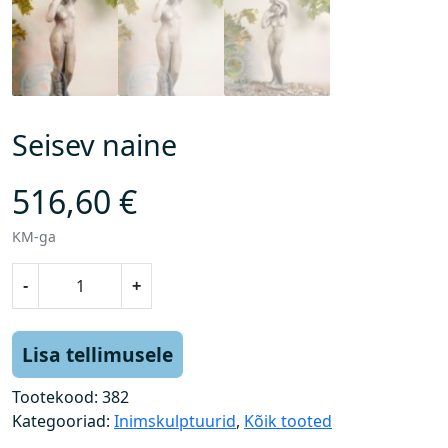
Seisev naine
516,60
€
KM-ga
S
-
+
e
i
s
Lisa tellimusele
e
v
Tootekood:
382
n
Kategooriad:
Inimskulptuurid
,
Kõik tooted
a