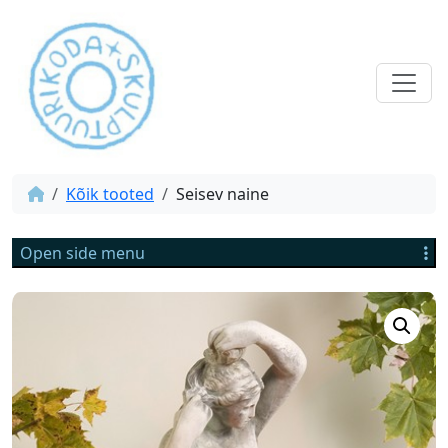
Kõik tooted
Seisev naine
Open side menu