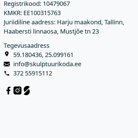
Registrikood:
10479067
KMKR:
EE100315763
Juriidiline aadress: Harju maakond, Tallinn,
Haabersti linnaosa, Mustjõe tn 23
Tegevusaadress
59.180436, 25.099161
info@skulptuurikoda.ee
372 55915112