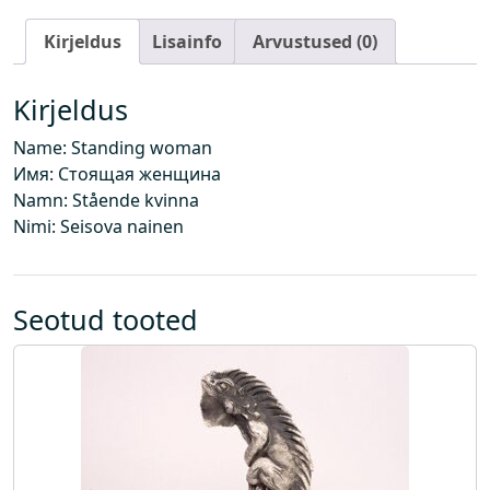
i
Kirjeldus
Lisainfo
Arvustused (0)
n
e
k
Kirjeldus
o
Name: Standing woman
g
Имя: Стоящая женщина
u
Namn: Stående kvinna
s
Nimi: Seisova nainen
Seotud tooted