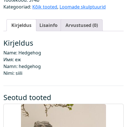
Tootekood:
374b
g
Kategooriad:
Kõik tooted
,
Loomade skulptuurid
u
s
Kirjeldus
Lisainfo
Arvustused (0)
Kirjeldus
Name: Hedgehog
Имя: еж
Namn: hedgehog
Nimi: siili
Seotud tooted