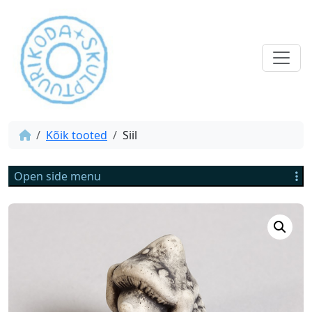
Kõik tooted
Siil
Open side menu