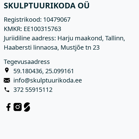
SKULPTUURIKODA OÜ
Registrikood:
10479067
KMKR:
EE100315763
Juriidiline aadress: Harju maakond, Tallinn,
Haabersti linnaosa, Mustjõe tn 23
Tegevusaadress
59.180436, 25.099161
info@skulptuurikoda.ee
372 55915112