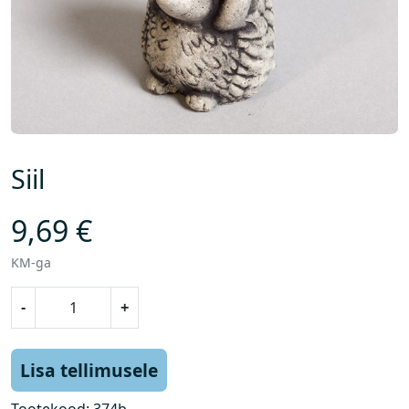
Siil
9,69
€
KM-ga
S
-
+
i
i
l
Lisa tellimusele
k
o