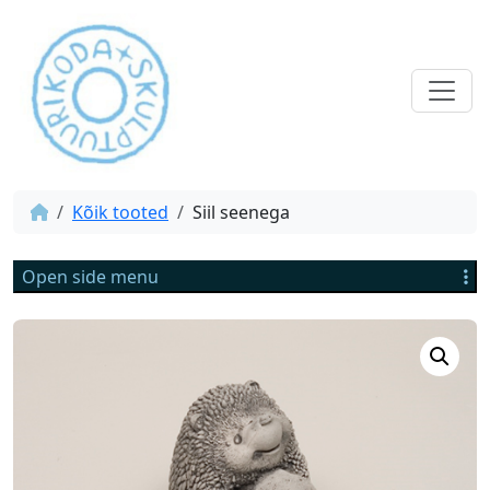
Kõik tooted
Siil seenega
Open side menu