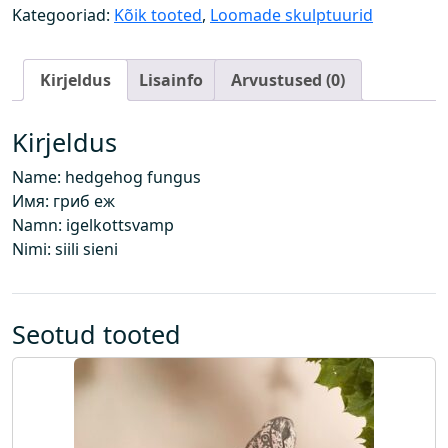
e
Kategooriad:
Kõik tooted
,
Loomade skulptuurid
n
e
Kirjeldus
Lisainfo
Arvustused (0)
g
a
k
Kirjeldus
o
Name: hedgehog fungus
g
Имя: гриб еж
u
Namn: igelkottsvamp
s
Nimi: siili sieni
Seotud tooted