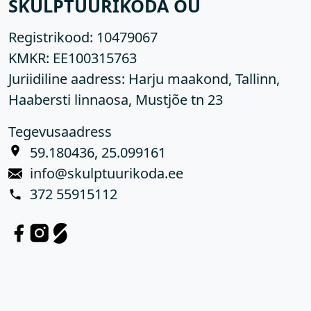
SKULPTUURIKODA OÜ
Registrikood:
10479067
KMKR:
EE100315763
Juriidiline aadress: Harju maakond, Tallinn,
Haabersti linnaosa, Mustjõe tn 23
Tegevusaadress
59.180436, 25.099161
info@skulptuurikoda.ee
372 55915112