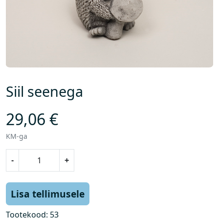
Siil seenega
29,06
€
KM-ga
S
-
+
i
i
l
Lisa tellimusele
s
e
Tootekood:
53