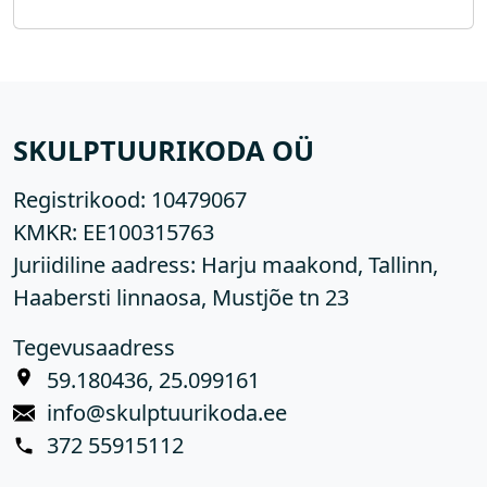
SKULPTUURIKODA OÜ
Registrikood:
10479067
KMKR:
EE100315763
Juriidiline aadress: Harju maakond, Tallinn,
Haabersti linnaosa, Mustjõe tn 23
Tegevusaadress
59.180436, 25.099161
info@skulptuurikoda.ee
372 55915112