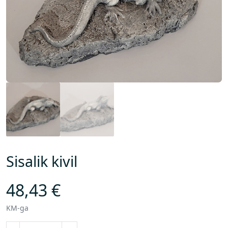
Sisalik kivil
48,43
€
KM-ga
S