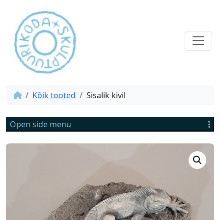
Kõik tooted
Sisalik kivil
Open side menu