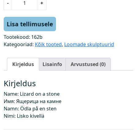
-
+
i
s
a
Lisa tellimusele
l
i
Tootekood:
162b
k
Kategooriad:
Kõik tooted
,
Loomade skulptuurid
k
i
Kirjeldus
Lisainfo
Arvustused (0)
v
i
l
Kirjeldus
k
Name: Lizard on a stone
o
Имя: Ящерица на камне
g
Namn: Ödla på en sten
u
Nimi: Lisko kivellä
s