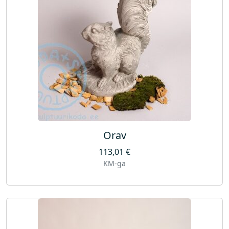
Orav
113,01
€
KM-ga