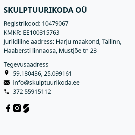
SKULPTUURIKODA OÜ
Registrikood:
10479067
KMKR:
EE100315763
Juriidiline aadress: Harju maakond, Tallinn,
Haabersti linnaosa, Mustjõe tn 23
Tegevusaadress
59.180436, 25.099161
info@skulptuurikoda.ee
372 55915112