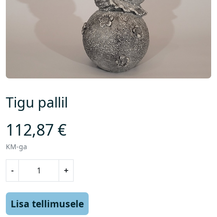
Tigu pallil
112,87
€
KM-ga
T
-
+
i
g
u
Lisa tellimusele
p