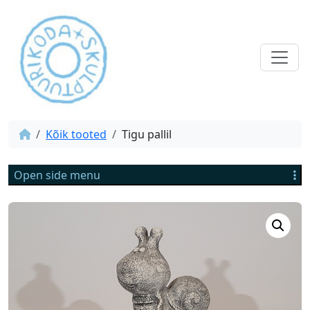
Kõik tooted
Tigu pallil
Open side menu