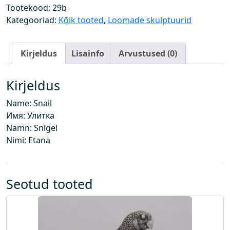
a
Tootekood:
29b
l
Kategooriad:
Kõik tooted
,
Loomade skulptuurid
l
i
Kirjeldus
Lisainfo
Arvustused (0)
l
k
o
Kirjeldus
g
Name: Snail
u
Имя: Улитка
s
Namn: Snigel
Nimi: Etana
Seotud tooted