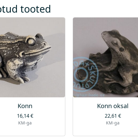
otud tooted
Konn
Konn oksal
16,14
€
22,61
€
KM-ga
KM-ga