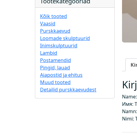
Tootekategooriad
Kõik tooted
Vaasid
Purskkaevud
Loomade skulptuurid
Inimskulptuurid
Lambid
Postamendid
Ki
Pingid, lauad
Aiapostid ja ehitus
Kir
Muud tooted
Detailid purskkaevudest
Name: 
Имя: 
Namn: 
Nimi: T