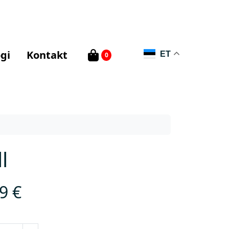
gi
Kontakt
ET
0
l
89
€