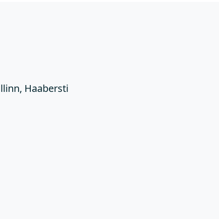
Ü
llinn, Haabersti