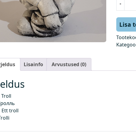
-
r
o
l
Lisa 
l
k
Tooteko
o
Kategoo
g
u
rjeldus
Lisainfo
Arvustused (0)
s
jeldus
Troll
Tролль
Ett troll
rolli