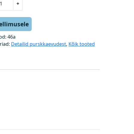
+
tellimusele
od:
46a
riad:
Detailid purskkaevudest
,
Kõik tooted