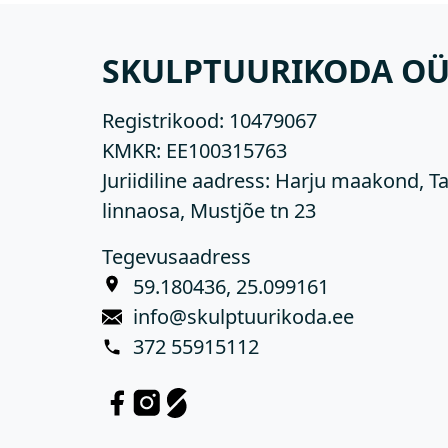
SKULPTUURIKODA O
Registrikood:
10479067
KMKR:
EE100315763
Juriidiline aadress: Harju maakond, Ta
linnaosa, Mustjõe tn 23
Tegevusaadress
59.180436, 25.099161
info@skulptuurikoda.ee
372 55915112