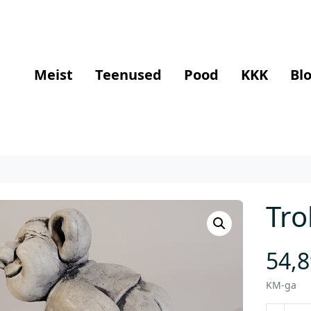
Meist
Teenused
Pood
KKK
Blo
Trol
54,
KM-ga
T