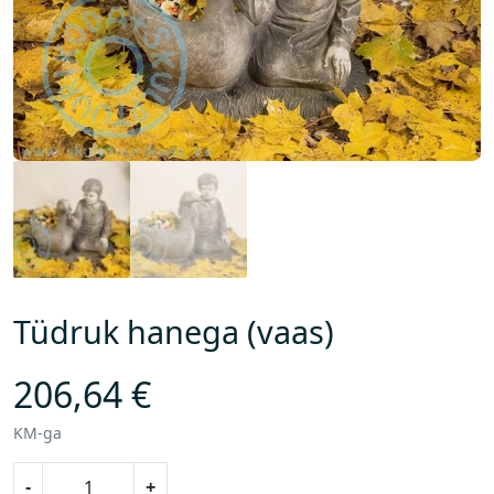
Tüdruk hanega (vaas)
206,64
€
KM-ga
T
-
+