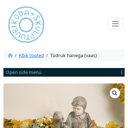
Kõik tooted
Tüdruk hanega (vaas)
Open side menu