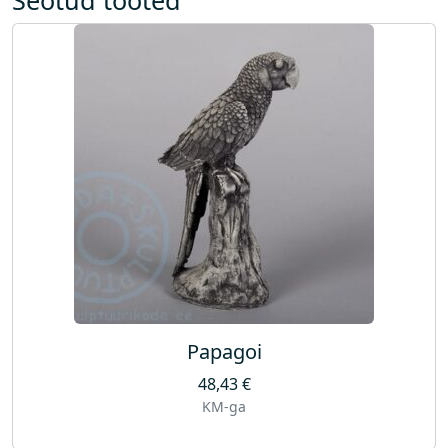
g
u
s
Papagoi
48,43
€
KM-ga