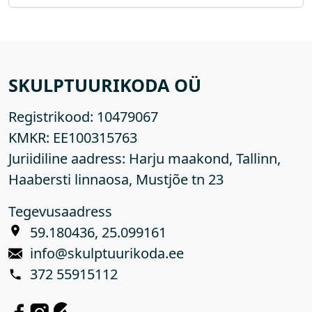
SKULPTUURIKODA OÜ
Registrikood:
10479067
KMKR:
EE100315763
Juriidiline aadress: Harju maakond, Tallinn,
Haabersti linnaosa, Mustjõe tn 23
Tegevusaadress
59.180436, 25.099161
info@skulptuurikoda.ee
372 55915112