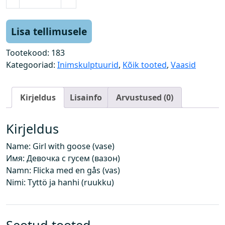
ü
d
r
Lisa tellimusele
u
k
Tootekood:
183
h
Kategooriad:
Inimskulptuurid
,
Kõik tooted
,
Vaasid
a
n
Kirjeldus
Lisainfo
Arvustused (0)
e
g
a
Kirjeldus
(
Name: Girl with goose (vase)
v
Имя: Девочка с гусем (вазон)
a
Namn: Flicka med en gås (vas)
a
Nimi: Tyttö ja hanhi (ruukku)
s
)
k
o
Seotud tooted