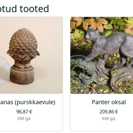
otud tooted
anas (purskkaevule)
Panter oksal
96,87
€
209,86
€
KM-ga
KM-ga