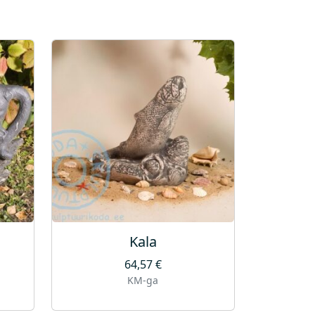
Kala
64,57
€
KM-ga