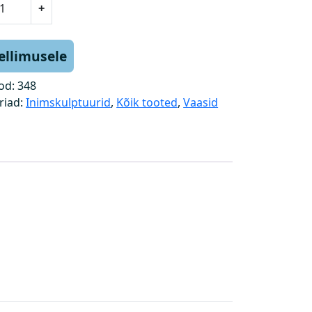
+
tellimusele
od:
348
riad:
Inimskulptuurid
,
Kõik tooted
,
Vaasid