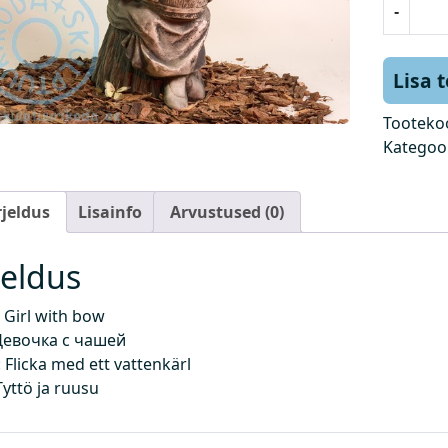
-
ü
d
r
Lisa 
u
k
Tooteko
k
Kategoo
i
b
rjeldus
Lisainfo
Arvustused (0)
u
g
a
jeldus
k
o
Girl with bow
g
Девочка с чашей
u
Flicka med ett vattenkärl
s
Tyttö ja ruusu