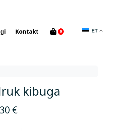
gi
Kontakt
ET
0
ruk kibuga
,30
€