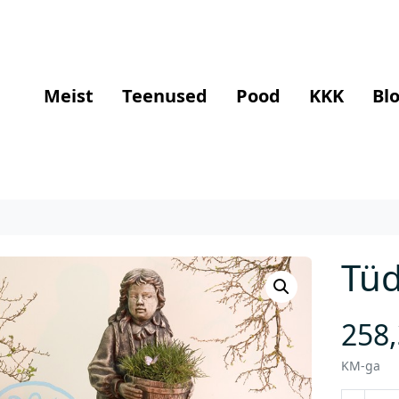
Meist
Teenused
Pood
KKK
Blo
Tüd
258
KM-ga
T