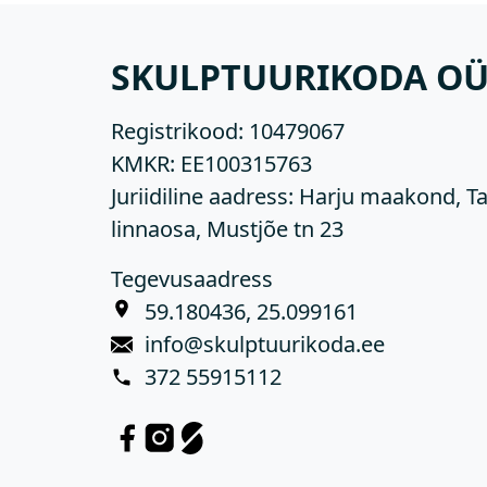
SKULPTUURIKODA O
Registrikood:
10479067
KMKR:
EE100315763
Juriidiline aadress: Harju maakond, Ta
linnaosa, Mustjõe tn 23
Tegevusaadress
59.180436, 25.099161
info@skulptuurikoda.ee
372 55915112