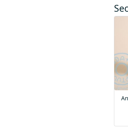
Se
An