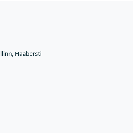
Ü
llinn, Haabersti