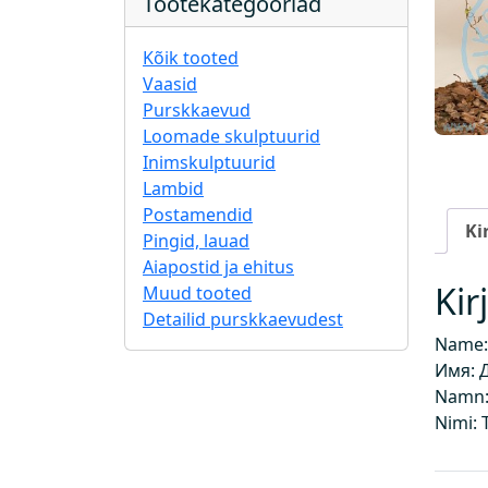
Tootekategooriad
Kõik tooted
Vaasid
Purskkaevud
Loomade skulptuurid
Inimskulptuurid
Lambid
Postamendid
Ki
Pingid, lauad
Aiapostid ja ehitus
Kir
Muud tooted
Detailid purskkaevudest
Name: 
Имя: 
Namn: 
Nimi: 