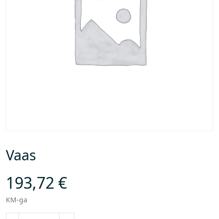
Vaas
193,72
€
KM-ga
V