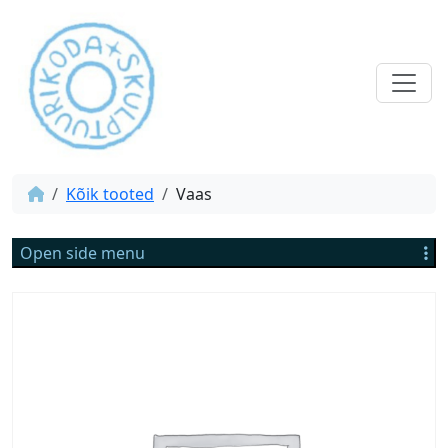
Kõik tooted
Vaas
Open side menu