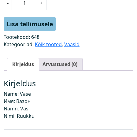
-
+
a
a
s
Lisa tellimusele
k
o
Tootekood:
648
g
Kategooriad:
Kõik tooted
,
Vaasid
u
s
Kirjeldus
Arvustused (0)
Kirjeldus
Name: Vase
Имя: Вазон
Namn: Vas
Nimi: Ruukku