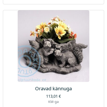
Oravad kännuga
113,01
€
KM-ga