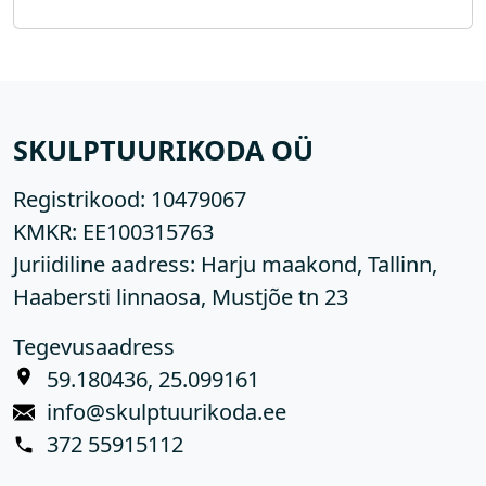
SKULPTUURIKODA OÜ
Registrikood:
10479067
KMKR:
EE100315763
Juriidiline aadress: Harju maakond, Tallinn,
Haabersti linnaosa, Mustjõe tn 23
Tegevusaadress
59.180436, 25.099161
info@skulptuurikoda.ee
372 55915112