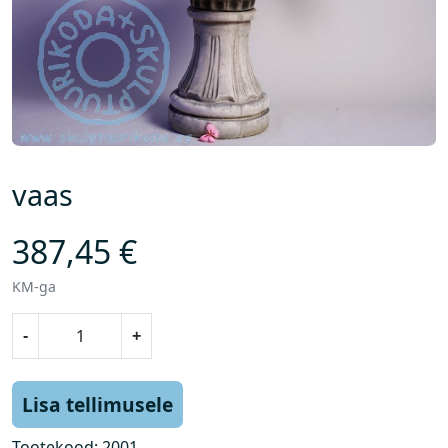
vaas
387,45
€
KM-ga
v
-
+
a
a
s
Lisa tellimusele
k
o
Tootekood:
2001