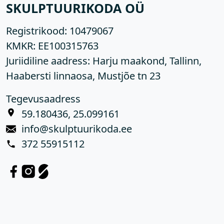
SKULPTUURIKODA OÜ
Registrikood:
10479067
KMKR:
EE100315763
Juriidiline aadress: Harju maakond, Tallinn,
Haabersti linnaosa, Mustjõe tn 23
Tegevusaadress
59.180436, 25.099161
info@skulptuurikoda.ee
372 55915112