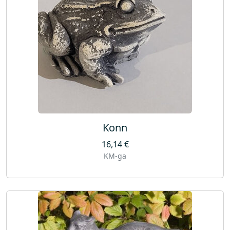
Konn
16,14
€
KM-ga