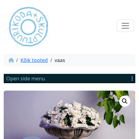
Kõik tooted
vaas
Open side menu