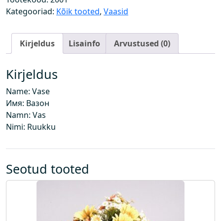
g
Kategooriad:
Kõik tooted
,
Vaasid
u
s
Kirjeldus
Lisainfo
Arvustused (0)
Kirjeldus
Name: Vase
Имя: Вазон
Namn: Vas
Nimi: Ruukku
Seotud tooted