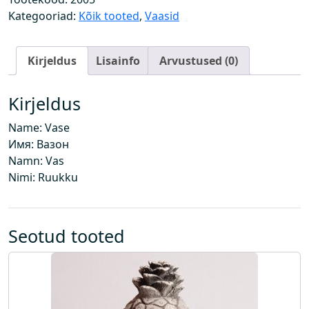
g
Kategooriad:
Kõik tooted
,
Vaasid
u
s
Kirjeldus
Lisainfo
Arvustused (0)
Kirjeldus
Name: Vase
Имя: Вазон
Namn: Vas
Nimi: Ruukku
Seotud tooted