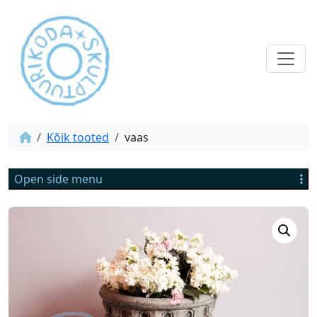
Kõik tooted
vaas
Open side menu