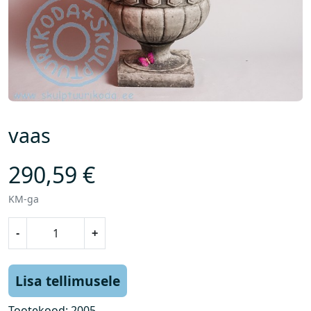
vaas
290,59
€
KM-ga
v
-
+
a
a
s
Lisa tellimusele
k
o
Tootekood:
2005