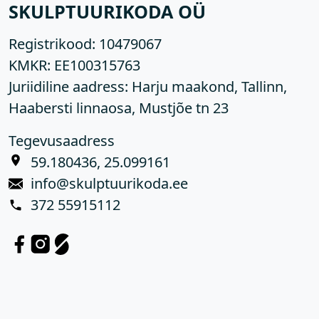
SKULPTUURIKODA OÜ
Registrikood:
10479067
KMKR:
EE100315763
Juriidiline aadress: Harju maakond, Tallinn,
Haabersti linnaosa, Mustjõe tn 23
Tegevusaadress
59.180436, 25.099161
info@skulptuurikoda.ee
372 55915112