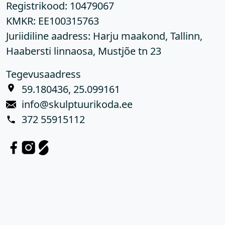
Registrikood:
10479067
KMKR:
EE100315763
Juriidiline aadress: Harju maakond, Tallinn,
Haabersti linnaosa, Mustjõe tn 23
Tegevusaadress
59.180436, 25.099161
info@skulptuurikoda.ee
372 55915112