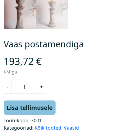
Vaas postamendiga
193,72
€
KM-ga
V
-
+
a
a
s
Lisa tellimusele
p
o
Tootekood:
3001
s
Kategooriad:
Kõik tooted
,
Vaasid
t