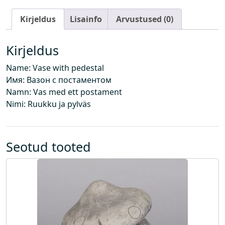
a
Kirjeldus
Lisainfo
Arvustused (0)
m
e
n
Kirjeldus
d
Name: Vase with pedestal
i
Имя: Вазон с постаментом
g
Namn: Vas med ett postament
a
Nimi: Ruukku ja pylväs
k
o
g
u
Seotud tooted
s