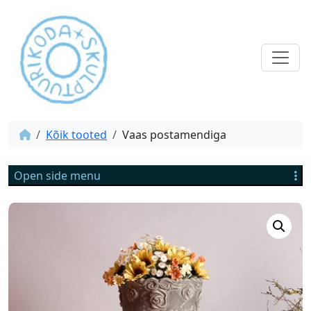
Kõik tooted
Vaas postamendiga
Open side menu