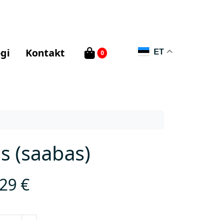
gi
Kontakt
ET
0
s (saabas)
,29
€