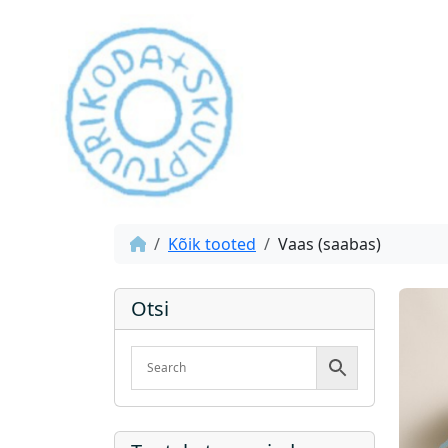
Kõik tooted
Vaas (saabas)
Otsi