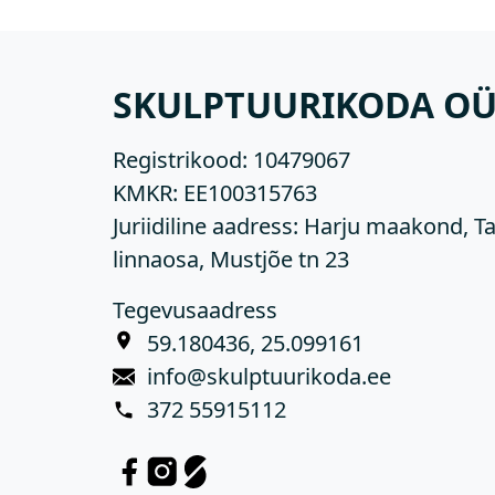
SKULPTUURIKODA O
Registrikood:
10479067
KMKR:
EE100315763
Juriidiline aadress: Harju maakond, Ta
linnaosa, Mustjõe tn 23
Tegevusaadress
59.180436, 25.099161
info@skulptuurikoda.ee
372 55915112