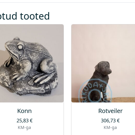
otud tooted
Konn
Rotveiler
25,83
€
306,73
€
KM-ga
KM-ga