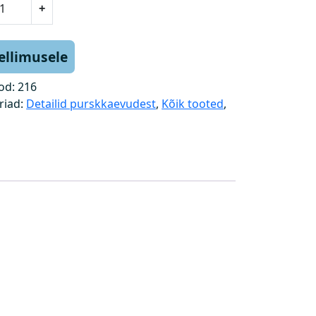
+
tellimusele
od:
216
riad:
Detailid purskkaevudest
,
Kõik tooted
,