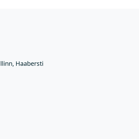
Ü
llinn, Haabersti