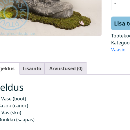
-
a
a
s
Lisa 
(
s
Tooteko
a
Kategoo
a
Vaasid
b
a
rjeldus
Lisainfo
Arvustused (0)
s
)
k
jeldus
o
g
 Vase (boot)
u
азон (сапог)
s
Vas (sko)
Ruukku (saapas)