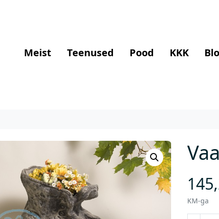
Meist
Teenused
Pood
KKK
Blo
Vaa
145
KM-ga
V