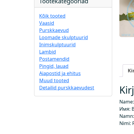
Tootekategooriad
Kõik tooted
Vaasid
Purskkaevud
Loomade skulptuurid
Inimskulptuurid
Lambid
Postamendid
Pingid, lauad
Ki
Aiapostid ja ehitus
Muud tooted
Kir
Detailid purskkaevudest
Name:
Имя: В
Namn: 
Nimi: 