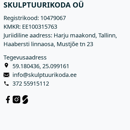
SKULPTUURIKODA OÜ
Registrikood:
10479067
KMKR:
EE100315763
Juriidiline aadress: Harju maakond, Tallinn,
Haabersti linnaosa, Mustjõe tn 23
Tegevusaadress
59.180436, 25.099161
info@skulptuurikoda.ee
372 55915112