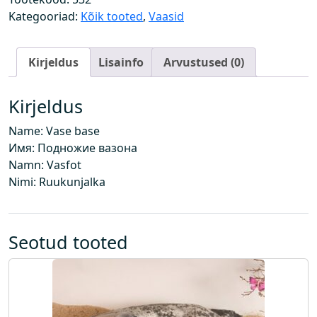
a
Kategooriad:
Kõik tooted
,
Vaasid
l
g
Kirjeldus
Lisainfo
Arvustused (0)
k
o
g
Kirjeldus
u
Name: Vase base
s
Имя: Подножие вазона
Namn: Vasfot
Nimi: Ruukunjalka
Seotud tooted