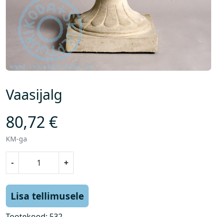
Vaasijalg
80,72
€
KM-ga
V
-
+
a
a
s
Lisa tellimusele
i
j
Tootekood:
532