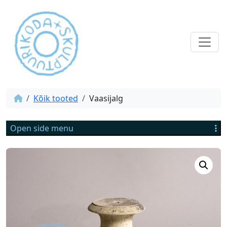
Kõik tooted
Vaasijalg
Open side menu