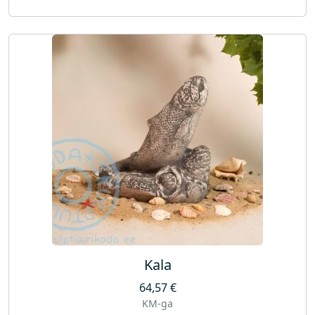
Kala
64,57
€
KM-ga