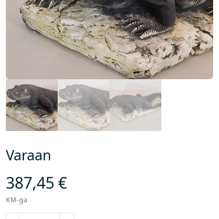
Varaan
387,45
€
KM-ga
V