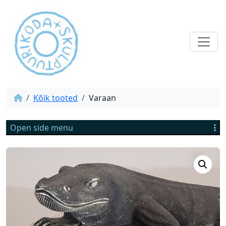
Kõik tooted
Varaan
Open side menu