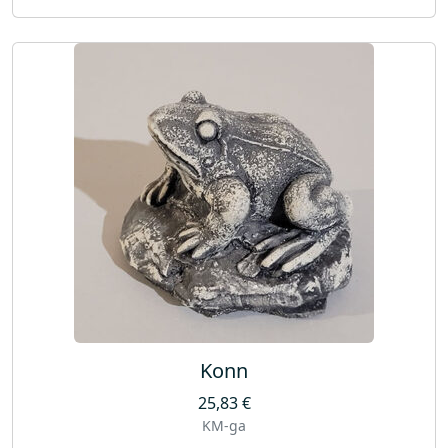
Konn
25,83
€
KM-ga