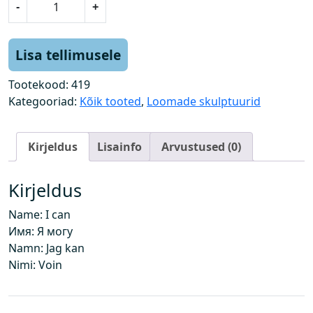
-
+
a
r
a
Lisa tellimusele
a
n
Tootekood:
419
k
Kategooriad:
Kõik tooted
,
Loomade skulptuurid
o
g
Kirjeldus
Lisainfo
Arvustused (0)
u
s
Kirjeldus
Name: I can
Имя: Я могу
Namn: Jag kan
Nimi: Voin