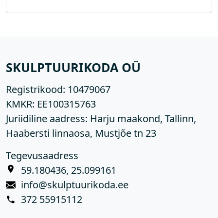
SKULPTUURIKODA OÜ
Registrikood:
10479067
KMKR:
EE100315763
Juriidiline aadress: Harju maakond, Tallinn,
Haabersti linnaosa, Mustjõe tn 23
Tegevusaadress
59.180436, 25.099161
info@skulptuurikoda.ee
372 55915112