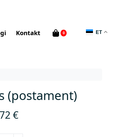
gi
Kontakt
ET
0
s (postament)
,72
€