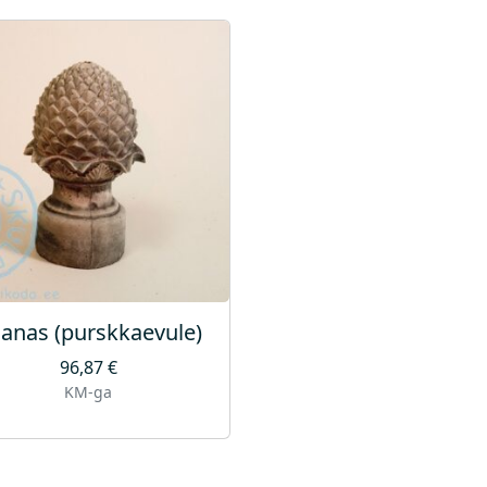
anas (purskkaevule)
96,87
€
KM-ga