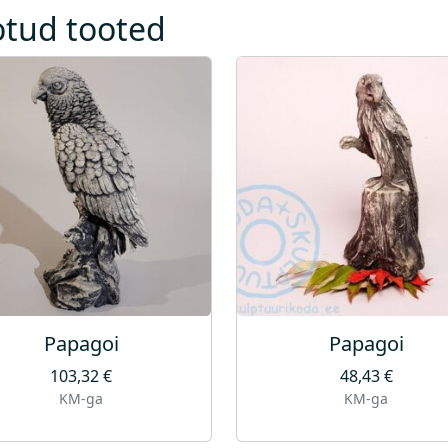
s
otud tooted
Papagoi
Papagoi
103,32
€
48,43
€
KM-ga
KM-ga