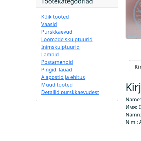
Tootekategooriad
Kõik tooted
Vaasid
Purskkaevud
Loomade skulptuurid
Inimskulptuurid
Lambid
Postamendid
Ki
Pingid, lauad
Aiapostid ja ehitus
Kir
Muud tooted
Detailid purskkaevudest
Name: 
Имя: 
Namn:
Nimi: 