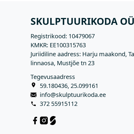
SKULPTUURIKODA O
Registrikood:
10479067
KMKR:
EE100315763
Juriidiline aadress: Harju maakond, Ta
linnaosa, Mustjõe tn 23
Tegevusaadress
59.180436, 25.099161
info@skulptuurikoda.ee
372 55915112