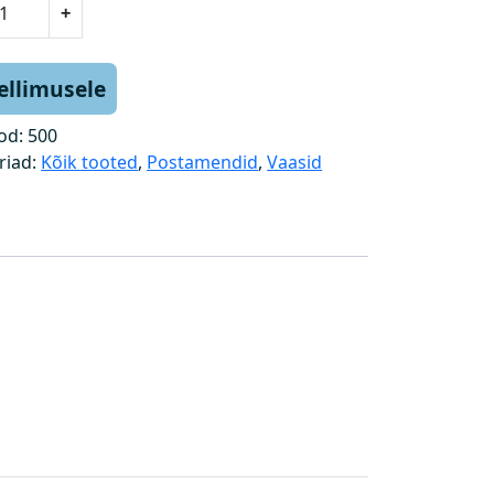
+
tellimusele
od:
500
riad:
Kõik tooted
,
Postamendid
,
Vaasid