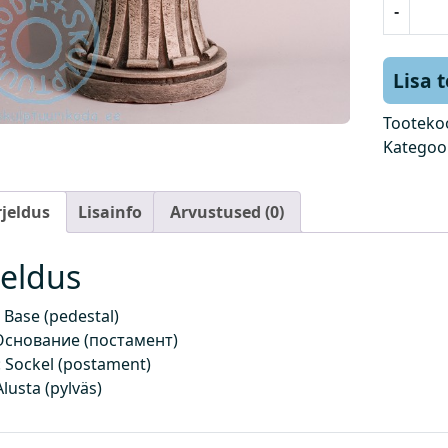
-
l
u
s
Lisa 
(
p
Tooteko
o
Kategoo
s
t
rjeldus
Lisainfo
Arvustused (0)
a
m
e
jeldus
n
t
Base (pedestal)
)
Основание (постамент)
k
 Sockel (postament)
o
Alusta (pylväs)
g
u