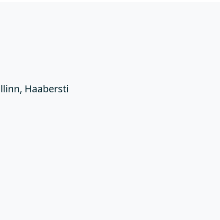
Ü
llinn, Haabersti