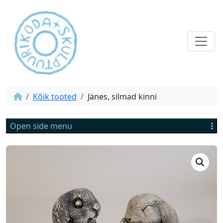
Kõik tooted
Jänes, silmad kinni
Open side menu