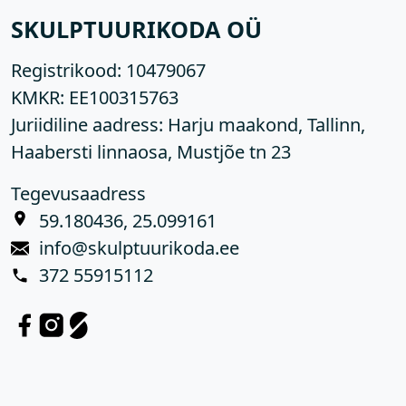
SKULPTUURIKODA OÜ
Registrikood:
10479067
KMKR:
EE100315763
Juriidiline aadress: Harju maakond, Tallinn,
Haabersti linnaosa, Mustjõe tn 23
Tegevusaadress
59.180436, 25.099161
info@skulptuurikoda.ee
372 55915112