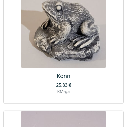
Konn
25,83
€
KM-ga