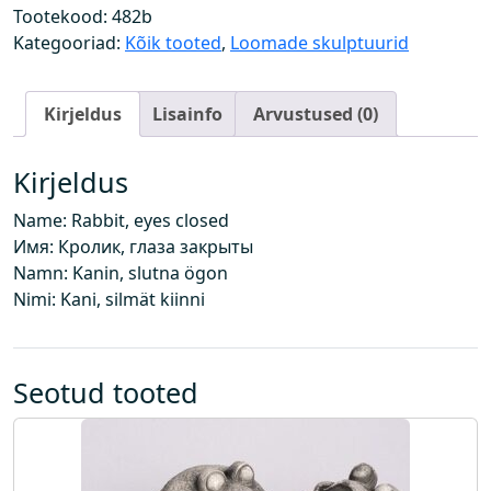
,
Tootekood:
482b
s
Kategooriad:
Kõik tooted
,
Loomade skulptuurid
i
l
Kirjeldus
Lisainfo
Arvustused (0)
m
a
d
Kirjeldus
k
Name: Rabbit, eyes closed
i
Имя: Кролик, глаза закрыты
n
Namn: Kanin, slutna ögon
n
Nimi: Kani, silmät kiinni
i
k
o
g
Seotud tooted
u
s