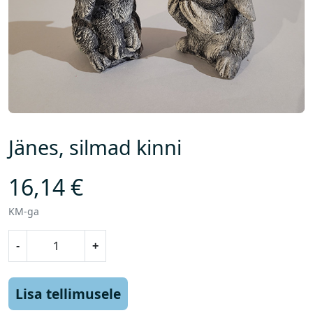
Jänes, silmad kinni
16,14
€
KM-ga
J
-
+
ä
n
e
Lisa tellimusele
s