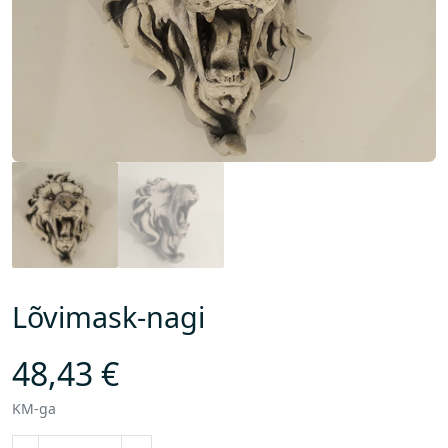
Lõvimask-nagi
48,43
€
KM-ga
L