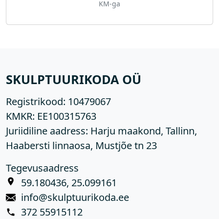
KM-ga
SKULPTUURIKODA OÜ
Registrikood:
10479067
KMKR:
EE100315763
Juriidiline aadress: Harju maakond, Tallinn,
Haabersti linnaosa, Mustjõe tn 23
Tegevusaadress
59.180436, 25.099161
info@skulptuurikoda.ee
372 55915112