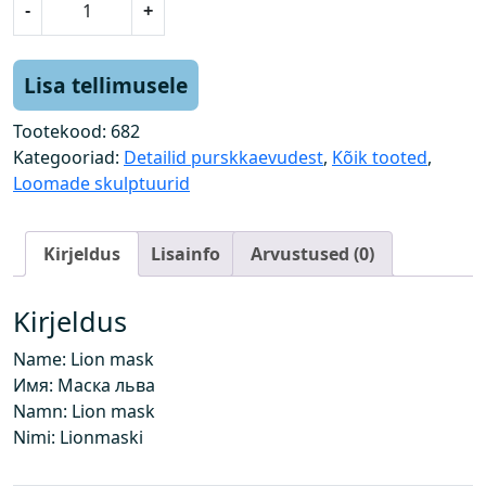
-
+
õ
v
i
Lisa tellimusele
m
a
Tootekood:
682
s
Kategooriad:
Detailid purskkaevudest
,
Kõik tooted
,
k
Loomade skulptuurid
-
n
Kirjeldus
Lisainfo
Arvustused (0)
a
g
i
Kirjeldus
k
Name: Lion mask
o
Имя: Маска льва
g
Namn: Lion mask
u
Nimi: Lionmaski
s