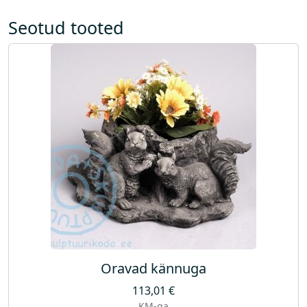
Seotud tooted
Oravad kännuga
113,01
€
KM-ga