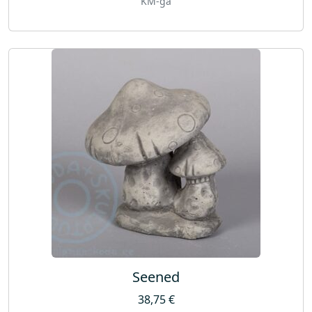
KM-ga
Seened
38,75
€