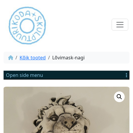
Kõik tooted
Lõvimask-nagi
Open side menu