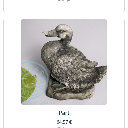
Part
64,57
€