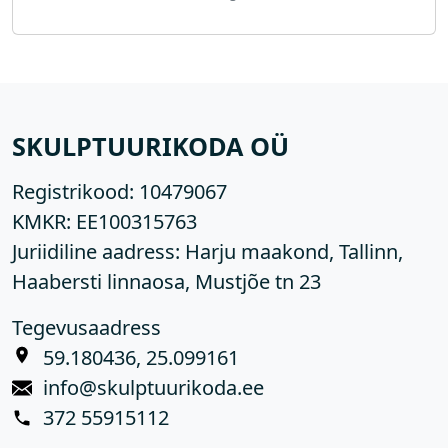
SKULPTUURIKODA OÜ
Registrikood:
10479067
KMKR:
EE100315763
Juriidiline aadress: Harju maakond, Tallinn,
Haabersti linnaosa, Mustjõe tn 23
Tegevusaadress
59.180436, 25.099161
info@skulptuurikoda.ee
372 55915112