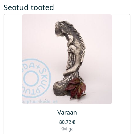
s
Seotud tooted
a
l
d
a
p
u
m
p
a
)
k
o
g
u
Varaan
s
80,72
€
KM-ga