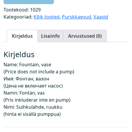
k
k
Tootekood:
1029
a
Kategooriad:
Kõik tooted
,
Purskkaevud
,
Vaasid
e
v
Kirjeldus
Lisainfo
Arvustused (0)
,
v
a
Kirjeldus
a
Name: Fountain, vase
s
(Price does not include a pump)
(
Имя: Фонтан, вазон
h
(Цена не включает насос)
i
Namn: Fontän, vas
n
(Pris inkluderar inte en pump)
d
Nimi: Suihkulähde, ruukku
e
(hinta ei sisällä pumppua)
i
s
i