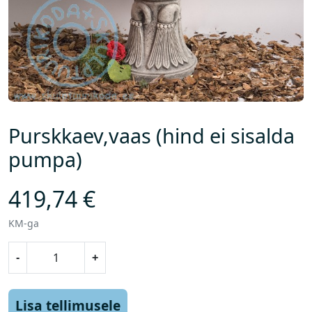
Purskkaev,vaas (hind ei sisalda
pumpa)
419,74
€
KM-ga
P
-
+
u
r
s
Lisa tellimusele