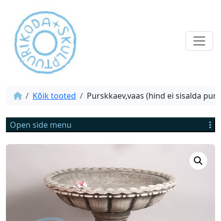
Kõik tooted
Purskkaev,vaas (hind ei sisalda pum
Open side menu