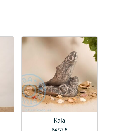
Kala
64,57
€