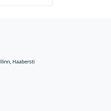
Ü
llinn, Haabersti