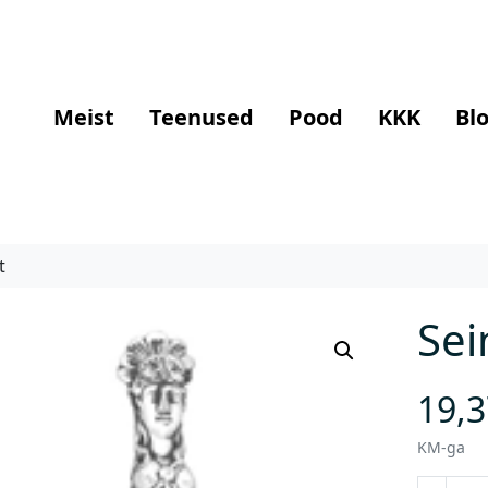
Meist
Teenused
Pood
KKK
Blo
t
Sei
19,
KM-ga
S