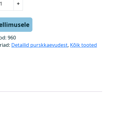
+
tellimusele
od:
960
riad:
Detailid purskkaevudest
,
Kõik tooted