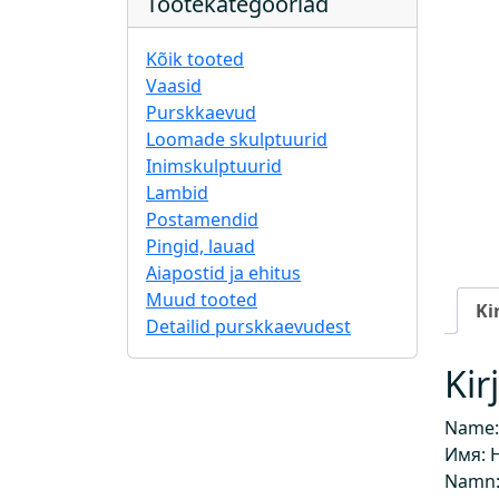
Tootekategooriad
Kõik tooted
Vaasid
Purskkaevud
Loomade skulptuurid
Inimskulptuurid
Lambid
Postamendid
Pingid, lauad
Aiapostid ja ehitus
Muud tooted
Ki
Detailid purskkaevudest
Kir
Name:
Имя: 
Namn: