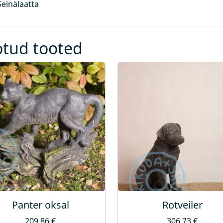
Seinälaatta
otud tooted
Panter oksal
Rotveiler
209,86
€
306,73
€