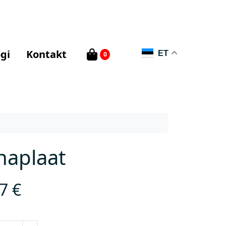
gi
Kontakt
ET
0
naplaat
37
€