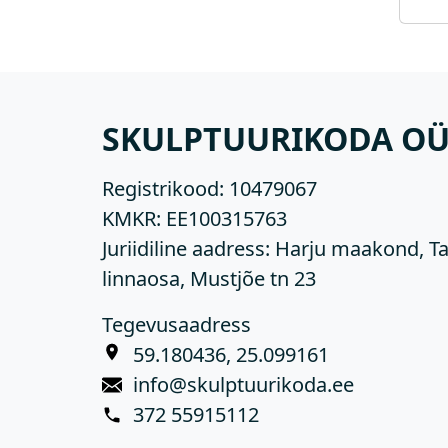
SKULPTUURIKODA O
Registrikood:
10479067
KMKR:
EE100315763
Juriidiline aadress: Harju maakond, Ta
linnaosa, Mustjõe tn 23
Tegevusaadress
59.180436, 25.099161
info@skulptuurikoda.ee
372 55915112